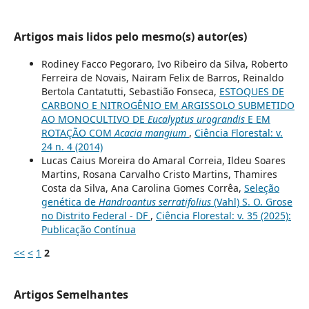
Artigos mais lidos pelo mesmo(s) autor(es)
Rodiney Facco Pegoraro, Ivo Ribeiro da Silva, Roberto
Ferreira de Novais, Nairam Felix de Barros, Reinaldo
Bertola Cantatutti, Sebastião Fonseca,
ESTOQUES DE
CARBONO E NITROGÊNIO EM ARGISSOLO SUBMETIDO
AO MONOCULTIVO DE
Eucalyptus urograndis
E EM
ROTAÇÃO COM
Acacia mangium
,
Ciência Florestal: v.
24 n. 4 (2014)
Lucas Caius Moreira do Amaral Correia, Ildeu Soares
Martins, Rosana Carvalho Cristo Martins, Thamires
Costa da Silva, Ana Carolina Gomes Corrêa,
Seleção
genética de
Handroantus serratifolius
(Vahl) S. O. Grose
no Distrito Federal - DF
,
Ciência Florestal: v. 35 (2025):
Publicação Contínua
<<
<
1
2
Artigos Semelhantes