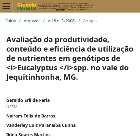
Início
/
Arquivos
/
v. 18 n. 3 (2008)
/
Artigos
Avaliação da produtividade,
conteúdo e eficiência de utilização
de nutrientes em genótipos de
<i>Eucalyptus </i>spp. no vale do
Jequitinhonha, MG.
Geraldo Erli de Faria
UFSM
Nairam Félix de Barros
Vanderley Luiz Paranaíba Cunha
Ildeu Soares Martins