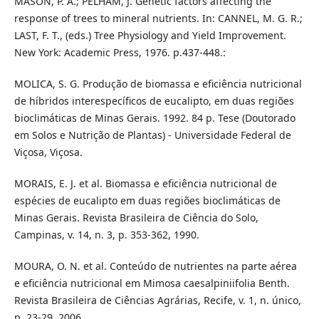
MASON, P. A.; PELHAM, J. Genetic factors affecting the
response of trees to mineral nutrients. In: CANNEL, M. G. R.;
LAST, F. T., (eds.) Tree Physiology and Yield Improvement.
New York: Academic Press, 1976. p.437-448.:
MOLICA, S. G. Produção de biomassa e eficiência nutricional
de híbridos interespecíficos de eucalipto, em duas regiões
bioclimáticas de Minas Gerais. 1992. 84 p. Tese (Doutorado
em Solos e Nutrição de Plantas) - Universidade Federal de
Viçosa, Viçosa.
MORAIS, E. J. et al. Biomassa e eficiência nutricional de
espécies de eucalipto em duas regiões bioclimáticas de
Minas Gerais. Revista Brasileira de Ciência do Solo,
Campinas, v. 14, n. 3, p. 353-362, 1990.
MOURA, O. N. et al. Conteúdo de nutrientes na parte aérea
e eficiência nutricional em Mimosa caesalpiniifolia Benth.
Revista Brasileira de Ciências Agrárias, Recife, v. 1, n. único,
p. 23-29, 2006.