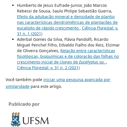
Humberto de Jesus Eufrade-Junior, João Marcos
Rebessi de Sousa, Saulo Philipe Sebastião Guerra,
Efeito da adubação mineral e densidade de plantio
nas características dendrométricas de plantações de
eucalipto de rápido crescimento
,
Ciência Florestal: v.
31 n. 1 (2021)
Aderbal Gomes da Silva, Flávia Pandolfi, Ricardo
Miguel Penchel Filho, Edvaldo Fialho dos Reis, Elzimar
de Oliveira Gonçalves,
Relação entre características
fisiológicas, bioquímicas e de coloração das folhas no
crescimento inicial de clones de
Eucalyptus
sp.
,
Ciência Florestal: v. 31 n. 2 (2021)
Você também pode
iniciar uma pesquisa avançada por
similaridade
para este artigo.
Publicado por