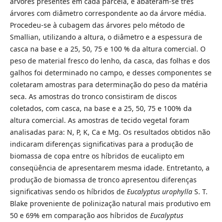
árvores presentes em cada parcela, e abateram-se três
árvores com diâmetro correspondente ao da árvore média.
Procedeu-se à cubagem das árvores pelo método de
Smallian, utilizando a altura, o diâmetro e a espessura de
casca na base e a 25, 50, 75 e 100 % da altura comercial. O
peso de material fresco do lenho, da casca, das folhas e dos
galhos foi determinado no campo, e desses componentes se
coletaram amostras para determinação do peso da matéria
seca. As amostras do tronco consistiram de discos
coletados, com casca, na base e a 25, 50, 75 e 100% da
altura comercial. As amostras de tecido vegetal foram
analisadas para: N, P, K, Ca e Mg. Os resultados obtidos não
indicaram diferenças significativas para a produção de
biomassa de copa entre os híbridos de eucalipto em
conseqüência de apresentarem mesma idade. Entretanto, a
produção de biomassa de tronco apresentou diferenças
significativas sendo os híbridos de
Eucalyptus
urophylla
S. T.
Blake proveniente de polinização natural mais produtivo em
50 e 69% em comparação aos híbridos de
Eucalyptus