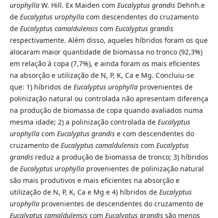
urophylla
W. Hill. Ex Maiden com
Eucalyptus grandis
Dehnh.e
de
Eucalyptus urophylla
com descendentes do cruzamento
de
Eucalyptus camaldulensis
com
Eucalyptus grandis
respectivamente. Além disso, aqueles híbridos foram os que
alocaram maior quantidade de biomassa no tronco (92,3%)
em relação à copa (7,7%), e ainda foram os mais eficientes
na absorção e utilização de N, P, K, Ca e Mg. Concluiu-se
que: 1) híbridos de
Eucalyptus urophylla
provenientes de
polinização natural ou controlada não apresentam diferença
na produção de biomassa de copa quando avaliados numa
mesma idade; 2) a polinização controlada de
Eucalyptus
urophylla
com
Eucalyptus grandis
e com descendentes do
cruzamento de
Eucalyptus camaldulensis
com
Eucalyptus
grandis
reduz a produção de biomassa de tronco; 3) híbridos
de
Eucalyptus urophylla
provenientes de polinização natural
são mais produtivos e mais eficientes na absorção e
utilização de N, P, K, Ca e Mg e 4) híbridos de
Eucalyptus
urophylla
provenientes de descendentes do cruzamento de
Eucalyptus camaldulensis
com
Eucalyptus grandis
são menos