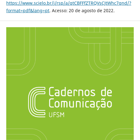
https://www.scielo.br/j/rsp/a/qtCBFFfZTRQVsCJtWhc7qnd/?
format=pdf&lang=pt
. Acesso: 20 de agosto de 2022.