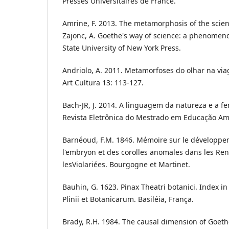
Presses Universitaires de France.
Amrine, F. 2013. The metamorphosis of the scient
Zajonc, A. Goethe's way of science: a phenomeno
State University of New York Press.
Andriolo, A. 2011. Metamorfoses do olhar na via
Art Cultura 13: 113-127.
Bach-JR, J. 2014. A linguagem da natureza e a 
Revista Eletrônica do Mestrado em Educação Amb
Barnéoud, F.M. 1846. Mémoire sur le développem
l'embryon et des corolles anomales dans les Re
lesViolariées. Bourgogne et Martinet.
Bauhin, G. 1623. Pinax Theatri botanici. Index in
Plinii et Botanicarum. Basiléia, França.
Brady, R.H. 1984. The causal dimension of Goeth