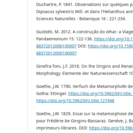
Duchartre, P. 1841. Observations sur quelques pa
Dipsacus sylvestris Mill. et dans l'Helianthus a
Sciences Naturelles - Botanique 16 : 221-234.
Guidotti, M. 2012. A construção do olhar: a Viage
Pandaemonium 15: 122-136.
https://doi.org/10.
88372012000100007
DOI:
https://doi.org/10.159
88372012000100007
Ginefra-Toni, J.F. 2018. On the Origins and Rena
Morphology. Elemente der Naturwissenschaft 10
Goethe, J.W. 1790. Verfuch die Metamorphofe de
Gotha: Ettinger.
https://doi.org/10.5962/bhl.title
https://doi.org/10.5962/bhl.title.127448
Goethe, J.W. 1829. Essai sur la metamorphose de
pour Frédérie be Gingins-Bassaraz. Genève, J. B
imprimeurs-librares. DOI:
https://doi.org/10.596