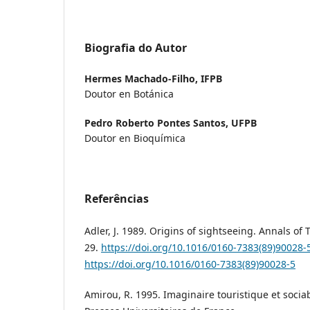
Biografia do Autor
Hermes Machado-Filho,
IFPB
Doutor en Botánica
Pedro Roberto Pontes Santos,
UFPB
Doutor en Bioquímica
Referências
Adler, J. 1989. Origins of sightseeing. Annals of
29.
https://doi.org/10.1016/0160-7383(89)90028-
https://doi.org/10.1016/0160-7383(89)90028-5
Amirou, R. 1995. Imaginaire touristique et sociab