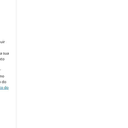
uir
na sua
nto
r
omo
o do
ito do