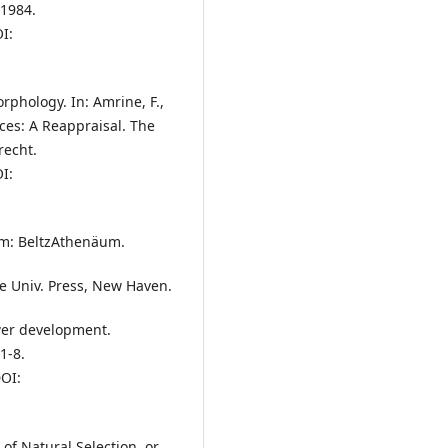
 1984.
I:
rphology. In: Amrine, F.,
nces: A Reappraisal. The
recht.
I:
im: BeltzAthenäum.
le Univ. Press, New Haven.
wer development.
1-8.
OI:
of Natural Selection, or