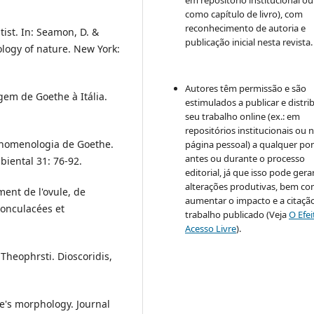
em repositório institucional ou
como capítulo de livro), com
reconhecimento de autoria e
ist. In: Seamon, D. &
publicação inicial nesta revista.
logy of nature. New York:
Autores têm permissão e são
gem de Goethe à Itália.
estimulados a publicar e distrib
seu trabalho online (ex.: em
repositórios institucionais ou 
fenomenologia de Goethe.
página pessoal) a qualquer po
antes ou durante o processo
iental 31: 76-92.
editorial, já que isso pode gera
alterações produtivas, bem c
ent de l'ovule, de
aumentar o impacto e a citaçã
nonculacées et
trabalho publicado (Veja
O Efe
Acesso Livre
).
 Theophrsti. Dioscoridis,
e's morphology. Journal