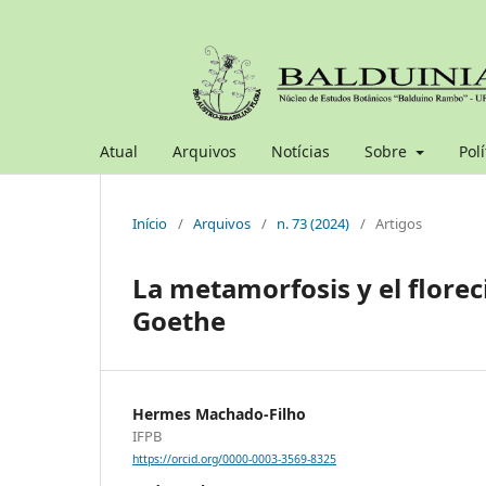
Atual
Arquivos
Notícias
Sobre
Polí
Início
/
Arquivos
/
n. 73 (2024)
/
Artigos
La metamorfosis y el florec
Goethe
Hermes Machado-Filho
IFPB
https://orcid.org/0000-0003-3569-8325