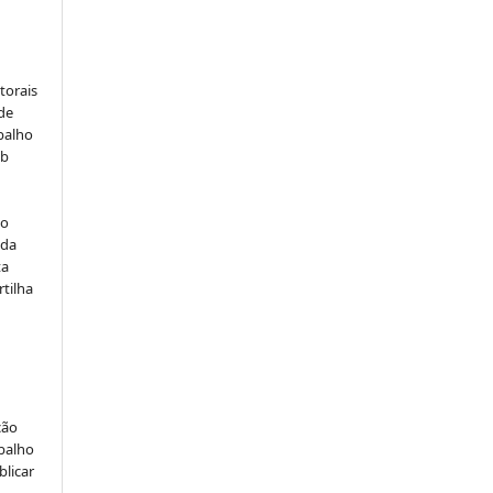
:
torais
 de
balho
ob
do
 da
ta
rtilha
ção
abalho
blicar