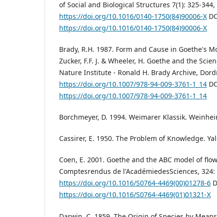
of Social and Biological Structures 7(1): 325-344,
https://doi.org/10.1016/0140-1750(84)90006-X
DO
https://doi.org/10.1016/0140-1750(84)90006-X
Brady, R.H. 1987. Form and Cause in Goethe's Mo
Zucker, F.F. J. & Wheeler, H. Goethe and the Scie
Nature Institute - Ronald H. Brady Archive, Dord
https://doi.org/10.1007/978-94-009-3761-1_14
DO
https://doi.org/10.1007/978-94-009-3761-1_14
Borchmeyer, D. 1994. Weimarer Klassik. Weinhe
Cassirer, E. 1950. The Problem of Knowledge. Ya
Coen, E. 2001. Goethe and the ABC model of flo
Comptesrendus de l'AcadémiedesSciences, 324: 
https://doi.org/10.1016/S0764-4469(00)01278-6
D
https://doi.org/10.1016/S0764-4469(01)01321-X
Darwin, C. 1859. The Origin of Species by Means 