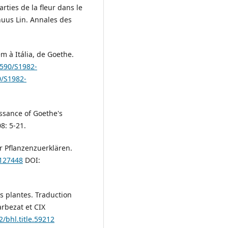
rties de la fleur dans le
nnuus Lin. Annales des
m à Itália, de Goethe.
1590/S1982-
0/S1982-
issance of Goethe's
8: 5-21.
r Pflanzenzuerklären.
.127448
DOI:
s plantes. Traduction
arbezat et CIX
2/bhl.title.59212