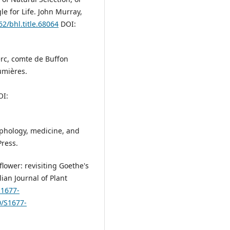
le for Life. John Murray,
62/bhl.title.68064
DOI:
erc, comte de Buffon
umières.
I:
rphology, medicine, and
Press.
flower: revisiting Goethe's
lian Journal of Plant
S1677-
0/S1677-