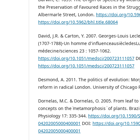
the Preservation of Favoured Races in the Strugg
Albermarle Street, London.
https://doi.org/10.59
https://doi.org/10.5962/bhl.title.68064
David, J.R. & Carton, Y. 2007. Georges-Louis Lecl
(1707-1788)-Un homme d'influenceausiècledesL
médecine/sciences 23 : 1057-1062.
https://doi.org/10.1051/medsci/200723111057
DO
https://doi.org/10.1051/medsci/200723111057
Desmond, A. 2011. The politics of evolution: Mo
reform in radical London. University of Chicago 
Dornelas, M.C. & Dornelas, O. 2005. From leaf to 
concepts on the ̈metamorphosis ̈ of plants. Brazi
Physiology 17: 335-344.
https://doi.org/10.1590/
04202005000400001
DOI:
https://doi.org/10.159
04202005000400001