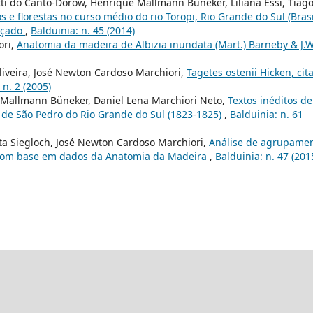
ti do Canto-Dorow, Henrique Mallmann Büneker, Liliana Essi, Tiag
 e florestas no curso médio do rio Toropi, Rio Grande do Sul (Brasi
açado
,
Balduinia: n. 45 (2014)
ori,
Anatomia da madeira de Albizia inundata (Mart.) Barneby & J.W
liveira, José Newton Cardoso Marchiori,
Tagetes ostenii Hicken, cit
 n. 2 (2005)
 Mallmann Büneker, Daniel Lena Marchiori Neto,
Textos inéditos de
ia de São Pedro do Rio Grande do Sul (1823-1825)
,
Balduinia: n. 61
ta Siegloch, José Newton Cardoso Marchiori,
Análise de agrupame
 com base em dados da Anatomia da Madeira
,
Balduinia: n. 47 (201