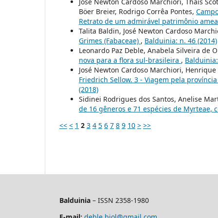
José Newton Cardoso Marchiori, Thais Scot
Böer Breier, Rodrigo Corrêa Pontes,
Campos
Retrato de um admirável patrimônio ame
Talita Baldin, José Newton Cardoso Marchi
Grimes (Fabaceae)
,
Balduinia: n. 46 (2014)
Leonardo Paz Deble, Anabela Silveira de O
nova para a flora sul-brasileira
,
Balduinia:
José Newton Cardoso Marchiori, Henrique
Friedrich Sellow. 3 - Viagem pela provínc
(2018)
Sidinei Rodrigues dos Santos, Anelise Mar
de 16 gêneros e 71 espécies de Myrteae,
<<
<
1
2
3
4
5
6
7
8
9
10
>
>>
Balduinia
– ISSN 2358-1980
E-mail:
deble.biol@gmail.com