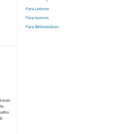
Para Leitores
Para Autores
Para Bibliotecários
:
torais
 de
balho
ob