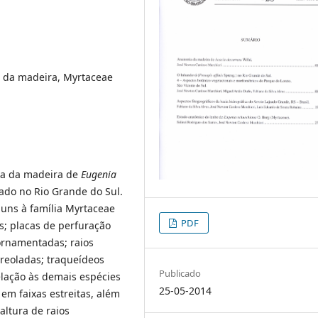
 da madeira, Myrtaceae
ca da madeira de
Eugenia
ado no Rio Grande do Sul.
muns à família Myrtaceae
PDF
os; placas de perfuração
 ornamentadas; raios
areoladas; traqueídeos
Publicado
relação às demais espécies
25-05-2014
em faixas estreitas, além
altura de raios