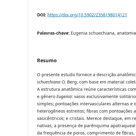
DOI:
https://doi.org/10.5902/2358198014121
Palavras-chave:
Eugenia schuechiana, anatomia
Resumo
O presente estudo fornece a descrição anatômi
schuechiana
O. Berg, com base em material colet
A estrutura anatômica reúne características co
e gênero
Eugenia
: vasos exclusivamente solitári
simples; pontoações intervasculares alternas e
heterogêneos estreitos; fibras com pontoações 
vasicêntricos; e cristais. Merece destaque, em 
nativas, a presença de parênquima apotraqueal 
da freqüência de poros, comprimento de fibras, 