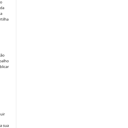
do
 da
ta
rtilha
ção
abalho
blicar
uir
na sua