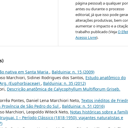
página pessoal) a qualquer po
antes ou durante o processo
editorial, já que isso pode gera
alterações produtivas, bem c
aumentar o impacto e a citaçã
trabalho publicado (Veja
O Efe
Acesso Livre
).
s)
ão nativa em Santa Maria
,
Balduinia: n. 15 (2009)
so Marchiori, Sidinei Rodrigues dos Santos,
Estudo anatômico do
rg. (Euphorbiaceae)
,
Balduinia: n. 35 (2012)
ori,
Descrição anatômica de Calycophyllum Multiflorum Griseb.
orrêa Pontes, Daniel Lena Marchiori Neto,
Textos inéditos de Fried
a Província de São Pedro do Sul
,
Balduinia: n. 51 (2016)
so Marchiori, Leopoldo Witeck Neto,
Notas históricas sobre a famíl
ruguai. I – Período Clássico (1818-1950): viajantes naturalistas e
7)