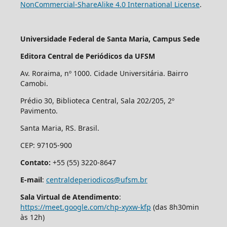
NonCommercial-ShareAlike 4.0 International License
.
Universidade Federal de Santa Maria, Campus Sede
Editora Central de Periódicos da UFSM
Av. Roraima, nº 1000. Cidade Universitária. Bairro
Camobi.
Prédio 30, Biblioteca Central, Sala 202/205, 2º
Pavimento.
Santa Maria, RS. Brasil.
CEP: 97105-900
Contato:
+55 (55) 3220-8647
E-mail
:
centraldeperiodicos@ufsm.br
Sala Virtual de Atendimento
:
https://meet.google.com/chp-xyxw-kfp
(das 8h30min
às 12h)