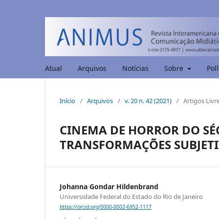
Atual
Arquivos
Notícias
Sobre
Polí
Início
/
Arquivos
/
v. 20 n. 42 (2021)
/
Artigos Livr
CINEMA DE HORROR DO SÉC
TRANSFORMAÇÕES SUBJETI
Johanna Gondar Hildenbrand
Universidade Federal do Estado do Rio de Janeiro
https://orcid.org/0000-0002-6952-1117