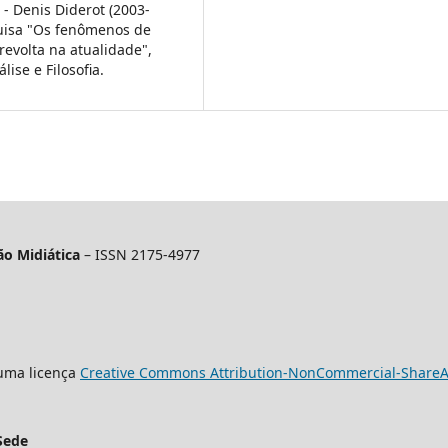
- Denis Diderot (2003-
quisa "Os fenômenos de
evolta na atualidade",
ise e Filosofia.
o Midiática
– ISSN 2175-4977
 uma licença
Creative Commons Attribution-NonCommercial-ShareAli
Sede