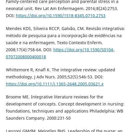
Family-centered care perception and parental stress in a
neonatal unit. Rev Lat Am Enfermagem. 2016;8(24):2753.
DOI:
https://doi.org/10.1590/1518-8345.0710.2753
Mendes KDS, Silveira RCCP, Galvão, CM. Revisão integrativa:
método de pesquisa para a incorporação de evidências na
saúde e na enfermagem. Texto Contexto Enferm.
2008;17(4):758-64. DOI:
https://doi.org/10.1590/S0104-
07072008000400018
Whittemore R, Knafl K. The integrative review: updated
methodology. J Adv Nurs. 2005;52(5):546-53. DOI:
https://doi.org/10.1111/j.1365-2648.2005.03621.x
Broome ME. Integrative literature reviews for the
development of concepts. Concept development in nursing:
foundations, techniques and applications Philadelphia: WB
Saunders Company. 2000:231-50
Lanzoni GMdM, Meirelles BHS. Leadership of the nurse: an