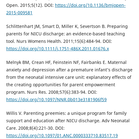
Open. 2015;5(12). DOI:
https://doi.org/10.1136/bmjopen-
2015-009581
Schlittenhart JM, Smart D, Miller K, Severtson B. Preparing
parents for NICU discharge: an evidence-based teaching
tool. Nurs Womens Health. 2011;15(6):484-94. DOI:
https://doi.org/10.1111/j.1751-486X.2011.01676.x
Melnyk BM, Crean HF, Feinstein NF, Fairbanks E. Maternal
anxiety and depression after a premature infant’s discharge
from the neonatal intensive care unit: explanatory effects of
the creating opportunities for parent empowerment
program. Nurs Res. 2008;57(6):383-94. DOI:
https://doi.org/10.1097/NNR.0b013e3181906f59
Willis V. Parenting preemies: a unique program for family
support and education after NICU discharge. Adv Neonatal
Care. 2008;8(4):221-30. DOI:
https://doi.org/10.1097/01.ANC.0000333710.83517.19