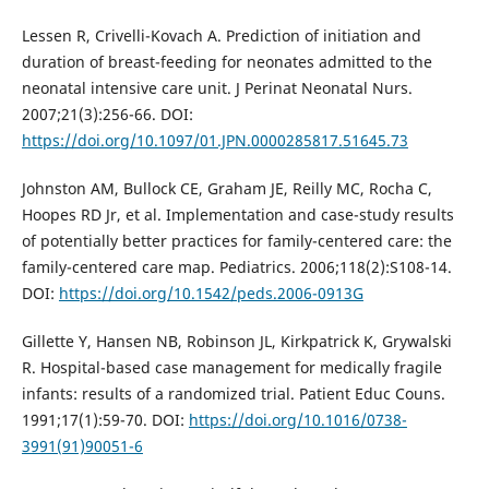
Lessen R, Crivelli-Kovach A. Prediction of initiation and
duration of breast-feeding for neonates admitted to the
neonatal intensive care unit. J Perinat Neonatal Nurs.
2007;21(3):256-66. DOI:
https://doi.org/10.1097/01.JPN.0000285817.51645.73
Johnston AM, Bullock CE, Graham JE, Reilly MC, Rocha C,
Hoopes RD Jr, et al. Implementation and case-study results
of potentially better practices for family-centered care: the
family-centered care map. Pediatrics. 2006;118(2):S108-14.
DOI:
https://doi.org/10.1542/peds.2006-0913G
Gillette Y, Hansen NB, Robinson JL, Kirkpatrick K, Grywalski
R. Hospital-based case management for medically fragile
infants: results of a randomized trial. Patient Educ Couns.
1991;17(1):59-70. DOI:
https://doi.org/10.1016/0738-
3991(91)90051-6