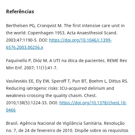
Referências
Berthelsen PG, Cronqvist M. The first intensive care unit in
the world: Copenhagen 1953. Acta Anaesthesiol Scand.
2003;47:1190-5. DOI:
https://doi.org/10.1046/j.1399-
6576.2003.00256.x
Faquinello P, Dióz M. A UTI na ótica de pacientes. REME Rev
Min Enf. 2007; 11(1):41-7.
Vasilevskis EE, Ely EW, Speroff T, Pun BT, Boehm L, Dittus RS.
Reducing iatrogenic risks: ICU-acquired delirium and
weakness-crossing the quality chasm. Chest.
2010;138(5):1224-33. DOI:
https://doi.org/10.1378/chest.10-
0466
Brasil. Agência Nacional de Vigilância Sanitária. Resolução
no. 7, de 24 de fevereiro de 2010. Dispõe sobre os requisitos