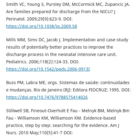
Smith VC, Young S, Pursley DM, McCormick MC, Zupancic JA.
Are families prepared for discharge from the NICU? J
Perinatol. 2009;29(9):623-9. DOI:
https://doi.org/10.1038/jp.2009.58
Mills MM, Sims DC, Jacob J. Implementation and case-study
results of potentially better practices to improve the
discharge process in the neonatal intensive care unit.
Pediatrics. 2006;118(2):124-33. DOI:
https://doi.org/10.1542/peds.2006-0913I
Buss PM, Labra ME, orgs. Sistemas de saúde: continuidades
e mudanças. Rio de Janeiro (RJ): Editora FIOCRUZ; 1995. DOI:
https://doi.org/10.7476/9788575414026
Stillwell SB, Fineout-Overholt E Fau - Melnyk BM, Melnyk Bm
Fau - Williamson KM, Williamson KM. Evidence-based
practice, step by step: searching for the evidence. Am J
Nurs. 2010 May;110(5):41-7 DOI: