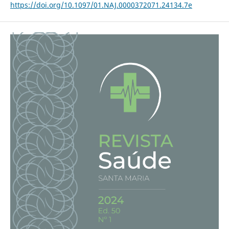
https://doi.org/10.1097/01.NAJ.0000372071.24134.7e