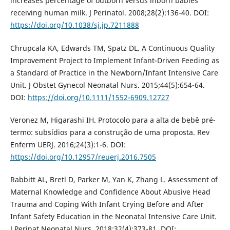
increases percentage of outborn versus inborn babies
receiving human milk. J Perinatol. 2008;28(2):136-40. DOI:
https://doi.org/10.1038/sj.jp.7211888
Chrupcala KA, Edwards TM, Spatz DL. A Continuous Quality
Improvement Project to Implement Infant-Driven Feeding as
a Standard of Practice in the Newborn/Infant Intensive Care
Unit. J Obstet Gynecol Neonatal Nurs. 2015;44(5):654-64.
DOI:
https://doi.org/10.1111/1552-6909.12727
Veronez M, Higarashi IH. Protocolo para a alta de bebê pré-
termo: subsídios para a construção de uma proposta. Rev
Enferm UERJ. 2016;24(3):1-6. DOI:
https://doi.org/10.12957/reuerj.2016.7505
Rabbitt AL, Bretl D, Parker M, Yan K, Zhang L. Assessment of
Maternal Knowledge and Confidence About Abusive Head
Trauma and Coping With Infant Crying Before and After
Infant Safety Education in the Neonatal Intensive Care Unit.
J Perinat Neonatal Nurs. 2018;32(4):373-81. DOI: