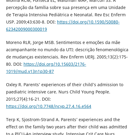
Molina RCM, Fonseca EL, Waidman MAP, Marcon SS. A
percepção da família sobre sua presença em uma Unidade
de Terapia Intensiva Pediátrica e Neonatal. Rev Esc Enferm
USP. 2009;43:630-8. DOI:
https://doi.org/10.1590/S0080-
62342009000300019
Moreno RLR, Jorge MSB. Sentimentos e emoções da mãe
acompanhante no mundo da UTI: descrição fenomenológica
de mudanças existenciais. Rev Enferm UERJ. 2005;13(2):175-
80. DOI:
https://doi.org/10.15603/2176-
1019/mud.v13n1p30-87
Oxley R. Parents’ experiences of their child’s admission to
paediatric intensive care. Nurs Child Young People.
2015;27(4):16-21. DOI:
https://doi.org/10.7748/ncyp.27.4.16.e564
Terp K, Sjostrom-Strand A. Parents’ experiences and the
effect on the family two years after their child was admitted
to a PICU-An interview study. Intensive Crit Care Nurs.