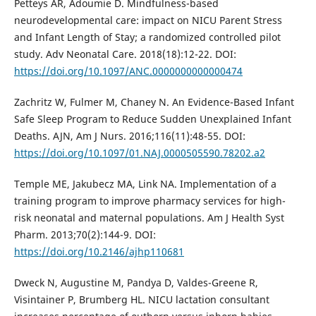
Petteys AR, Adoumie D. Mindfulness-based
neurodevelopmental care: impact on NICU Parent Stress
and Infant Length of Stay; a randomized controlled pilot
study. Adv Neonatal Care. 2018(18):12-22. DOI:
https://doi.org/10.1097/ANC.0000000000000474
Zachritz W, Fulmer M, Chaney N. An Evidence-Based Infant
Safe Sleep Program to Reduce Sudden Unexplained Infant
Deaths. AJN, Am J Nurs. 2016;116(11):48-55. DOI:
https://doi.org/10.1097/01.NAJ.0000505590.78202.a2
Temple ME, Jakubecz MA, Link NA. Implementation of a
training program to improve pharmacy services for high-
risk neonatal and maternal populations. Am J Health Syst
Pharm. 2013;70(2):144-9. DOI:
https://doi.org/10.2146/ajhp110681
Dweck N, Augustine M, Pandya D, Valdes-Greene R,
Visintainer P, Brumberg HL. NICU lactation consultant