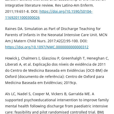
integrative literature review. Rev Latino-Am Enferm.
2011;19:651-8. DOI:
https://doi.org/10.1590/S0104-
11692011000300026
Raines DA. Simulation as Part of Discharge Teaching for
Parents of Infants in the Neonatal Intensive Care Unit. MCN
Am J Matern Child Nurs. 2017;42(2):95-100. DOI:
https://doi.org/10.1097/NMC.0000000000000312
Howick J, Chalmers I, Glasziou P, Greenhalgh T, Heneghan C,
Liberati A, et al. Explicação dos níveis de evidência de 2011
do Centro de Medicina Baseada em Evidências (OCE-BM) de
Oxford (documento de referência): Centro de Oxford para
Medicina Baseada em Evidências; 2019cp.
Als LC, Nadel S, Cooper M, Vickers B, Garralda ME. A
supported psychoeducational intervention to improve family
mental health following discharge from paediatric intensive
care: feasibility and pilot randomised controlled trial. BMJ