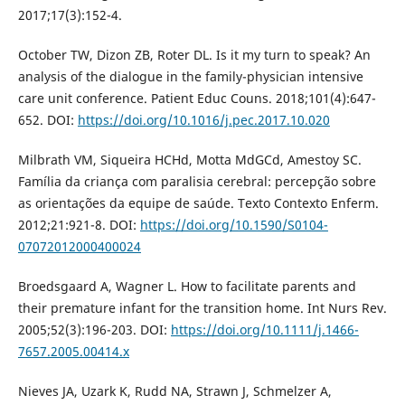
2017;17(3):152-4.
October TW, Dizon ZB, Roter DL. Is it my turn to speak? An
analysis of the dialogue in the family-physician intensive
care unit conference. Patient Educ Couns. 2018;101(4):647-
652. DOI:
https://doi.org/10.1016/j.pec.2017.10.020
Milbrath VM, Siqueira HCHd, Motta MdGCd, Amestoy SC.
Família da criança com paralisia cerebral: percepção sobre
as orientações da equipe de saúde. Texto Contexto Enferm.
2012;21:921-8. DOI:
https://doi.org/10.1590/S0104-
07072012000400024
Broedsgaard A, Wagner L. How to facilitate parents and
their premature infant for the transition home. Int Nurs Rev.
2005;52(3):196-203. DOI:
https://doi.org/10.1111/j.1466-
7657.2005.00414.x
Nieves JA, Uzark K, Rudd NA, Strawn J, Schmelzer A,