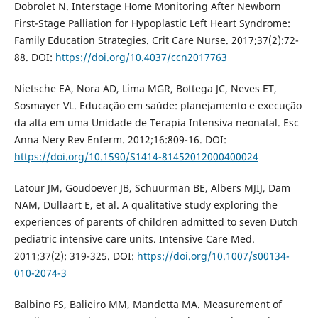
Dobrolet N. Interstage Home Monitoring After Newborn
First-Stage Palliation for Hypoplastic Left Heart Syndrome:
Family Education Strategies. Crit Care Nurse. 2017;37(2):72-
88. DOI:
https://doi.org/10.4037/ccn2017763
Nietsche EA, Nora AD, Lima MGR, Bottega JC, Neves ET,
Sosmayer VL. Educação em saúde: planejamento e execução
da alta em uma Unidade de Terapia Intensiva neonatal. Esc
Anna Nery Rev Enferm. 2012;16:809-16. DOI:
https://doi.org/10.1590/S1414-81452012000400024
Latour JM, Goudoever JB, Schuurman BE, Albers MJIJ, Dam
NAM, Dullaart E, et al. A qualitative study exploring the
experiences of parents of children admitted to seven Dutch
pediatric intensive care units. Intensive Care Med.
2011;37(2): 319-325. DOI:
https://doi.org/10.1007/s00134-
010-2074-3
Balbino FS, Balieiro MM, Mandetta MA. Measurement of