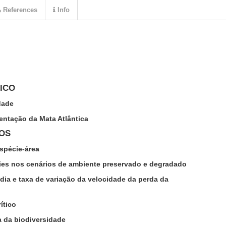
References
Info
ICO
dade
entação da Mata Atlântica
DOS
espécie-área
cies nos cenários de ambiente preservado e degradado
dia e taxa de variação da velocidade da perda da
ítico
a da biodiversidade