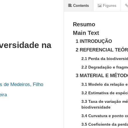
Contents
Figures
Resumo
Main Text
1 INTRODUÇÃO
iversidade na
2 REFERENCIAL TEÓR
2.1 Perda da biodiversi
2.2 Degradação e fragm
3 MATERIAL E MÉTO
s de Medeiros, Filho
3.1 Modelo da relação 
3.2 Estimativa de espé
eira
3.3 Taxa de variação mé
biodiversidade
3.4 Curvatura e ponto cr
3.5 Coeficiente da perd