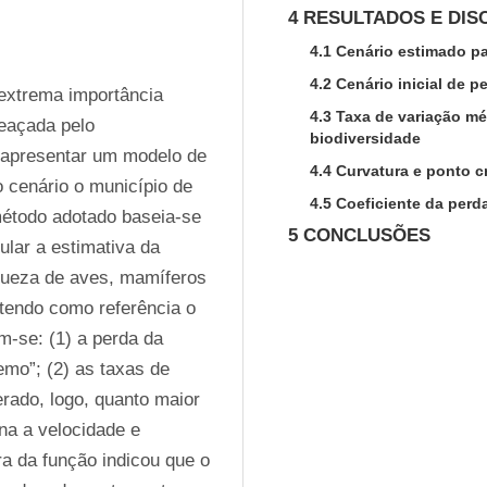
4 RESULTADOS E DI
4.1 Cenário estimado p
4.2 Cenário inicial de 
extrema importância 
4.3 Taxa de variação mé
eaçada pelo 
biodiversidade
apresentar um modelo de 
4.4 Curvatura e ponto c
 cenário o município de 
4.5 Coeficiente da perd
método adotado baseia-se 
5 CONCLUSÕES
lar a estimativa da 
queza de aves, mamíferos 
 tendo como referência o 
-se: (1) a perda da 
mo”; (2) as taxas de 
ado, logo, quanto maior 
a a velocidade e 
a da função indicou que o 