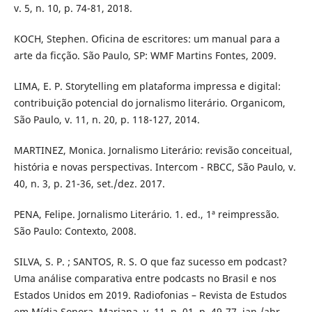
v. 5, n. 10, p. 74-81, 2018.
KOCH, Stephen. Oficina de escritores: um manual para a
arte da ficção. São Paulo, SP: WMF Martins Fontes, 2009.
LIMA, E. P. Storytelling em plataforma impressa e digital:
contribuição potencial do jornalismo literário. Organicom,
São Paulo, v. 11, n. 20, p. 118-127, 2014.
MARTINEZ, Monica. Jornalismo Literário: revisão conceitual,
história e novas perspectivas. Intercom - RBCC, São Paulo, v.
40, n. 3, p. 21-36, set./dez. 2017.
PENA, Felipe. Jornalismo Literário. 1. ed., 1ª reimpressão.
São Paulo: Contexto, 2008.
SILVA, S. P. ; SANTOS, R. S. O que faz sucesso em podcast?
Uma análise comparativa entre podcasts no Brasil e nos
Estados Unidos em 2019. Radiofonias – Revista de Estudos
em Mídia Sonora, Mariana, v. 11, n. 01, p. 49-77, jan./abr.