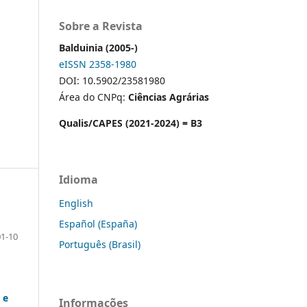
Sobre a Revista
Balduinia (2005-)
eISSN 2358-1980
DOI: 10.5902/23581980
Área do CNPq:
Ciências Agrárias
Qualis/CAPES (2021-2024) = B3
Idioma
English
Español (España)
01-10
Português (Brasil)
 e
Informações