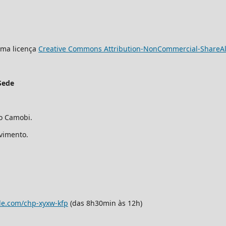
uma licença
Creative Commons Attribution-NonCommercial-ShareAlik
Sede
ro Camobi.
avimento.
le.com/chp-xyxw-kfp
(das 8h30min às 12h)