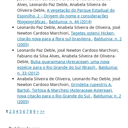
Alves, Leonardo Paz Deble, Anabela Silveira de
Oliveira-Deble,
A vegetação do Parque Estadual do
Espinilho. 2 – Origem do nome e considerações
fitogeográficas
,
Balduinia: n. 44 (2014)
Leonardo Paz Deble, Anabela Silveira de Oliveira, José
Newton Cardoso Marchiori,
Tagetes ostenii Hicken,
citação nova para a flora sul-brasileira
,
Balduinia: n. 2
(2005)
Leonardo Paz Deble, José Newton Cardoso Marchiori,
Fabiano da Silva Alves, Anabela Silveira de Oliveira-
Deble,
Butia quaraimana (Arecaceae), uma nova
espécie para o Rio Grande do Sul (Brasil)
,
Balduinia:
n. 33 (2012)
Anabela Silveira de Oliveira, Leonardo Paz Deble, José
Newton Cardoso Marchiori,
Grindelia rupestris A.
Bartoli, Tortosa & Marchesi (Asteraceae-Astereae),
nova citação para o Rio Grande do Sul
,
Balduinia: n. 2
(2005)
1
2
3
4
5
6
7
8
9
>
>>