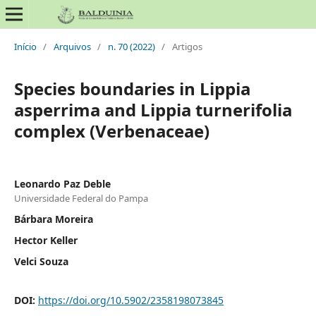
Início
/
Arquivos
/
n. 70 (2022)
/
Artigos
Species boundaries in Lippia
asperrima and Lippia turnerifolia
complex (Verbenaceae)
Leonardo Paz Deble
Universidade Federal do Pampa
Bárbara Moreira
Hector Keller
Velci Souza
DOI:
https://doi.org/10.5902/2358198073845