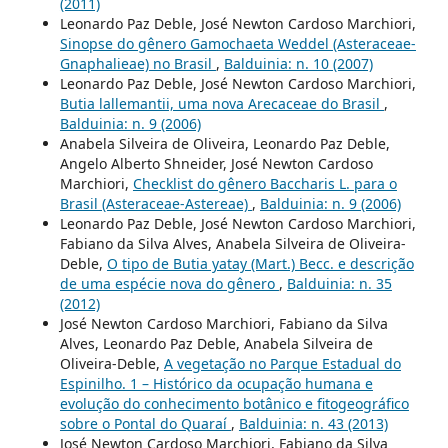
(2011)
Leonardo Paz Deble, José Newton Cardoso Marchiori,
Sinopse do gênero Gamochaeta Weddel (Asteraceae-
Gnaphalieae) no Brasil
,
Balduinia: n. 10 (2007)
Leonardo Paz Deble, José Newton Cardoso Marchiori,
Butia lallemantii, uma nova Arecaceae do Brasil
,
Balduinia: n. 9 (2006)
Anabela Silveira de Oliveira, Leonardo Paz Deble,
Angelo Alberto Shneider, José Newton Cardoso
Marchiori,
Checklist do gênero Baccharis L. para o
Brasil (Asteraceae-Astereae)
,
Balduinia: n. 9 (2006)
Leonardo Paz Deble, José Newton Cardoso Marchiori,
Fabiano da Silva Alves, Anabela Silveira de Oliveira-
Deble,
O tipo de Butia yatay (Mart.) Becc. e descrição
de uma espécie nova do gênero
,
Balduinia: n. 35
(2012)
José Newton Cardoso Marchiori, Fabiano da Silva
Alves, Leonardo Paz Deble, Anabela Silveira de
Oliveira-Deble,
A vegetação no Parque Estadual do
Espinilho. 1 – Histórico da ocupação humana e
evolução do conhecimento botânico e fitogeográfico
sobre o Pontal do Quaraí
,
Balduinia: n. 43 (2013)
José Newton Cardoso Marchiori, Fabiano da Silva