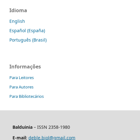
Idioma
English
Español (España)
Português (Brasil)
Informações
Para Leitores
Para Autores
Para Bibliotecários
Balduinia
– ISSN 2358-1980
E-mail:
deble.biol@gmail.com