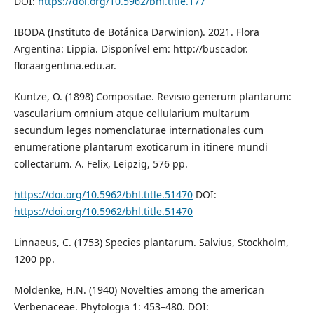
DOI:
https://doi.org/10.5962/bhl.title.177
IBODA (Instituto de Botánica Darwinion). 2021. Flora
Argentina: Lippia. Disponível em: http://buscador.
floraargentina.edu.ar.
Kuntze, O. (1898) Compositae. Revisio generum plantarum:
vascularium omnium atque cellularium multarum
secundum leges nomenclaturae internationales cum
enumeratione plantarum exoticarum in itinere mundi
collectarum. A. Felix, Leipzig, 576 pp.
https://doi.org/10.5962/bhl.title.51470
DOI:
https://doi.org/10.5962/bhl.title.51470
Linnaeus, C. (1753) Species plantarum. Salvius, Stockholm,
1200 pp.
Moldenke, H.N. (1940) Novelties among the american
Verbenaceae. Phytologia 1: 453–480. DOI: