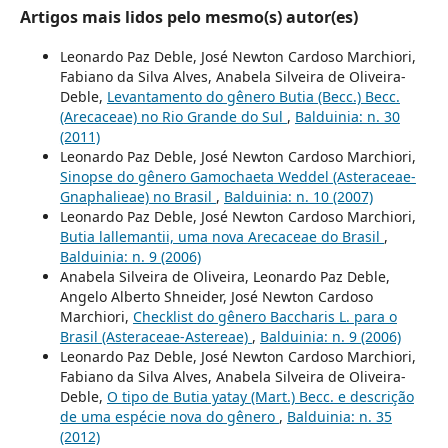
Artigos mais lidos pelo mesmo(s) autor(es)
Leonardo Paz Deble, José Newton Cardoso Marchiori,
Fabiano da Silva Alves, Anabela Silveira de Oliveira-
Deble,
Levantamento do gênero Butia (Becc.) Becc.
(Arecaceae) no Rio Grande do Sul
,
Balduinia: n. 30
(2011)
Leonardo Paz Deble, José Newton Cardoso Marchiori,
Sinopse do gênero Gamochaeta Weddel (Asteraceae-
Gnaphalieae) no Brasil
,
Balduinia: n. 10 (2007)
Leonardo Paz Deble, José Newton Cardoso Marchiori,
Butia lallemantii, uma nova Arecaceae do Brasil
,
Balduinia: n. 9 (2006)
Anabela Silveira de Oliveira, Leonardo Paz Deble,
Angelo Alberto Shneider, José Newton Cardoso
Marchiori,
Checklist do gênero Baccharis L. para o
Brasil (Asteraceae-Astereae)
,
Balduinia: n. 9 (2006)
Leonardo Paz Deble, José Newton Cardoso Marchiori,
Fabiano da Silva Alves, Anabela Silveira de Oliveira-
Deble,
O tipo de Butia yatay (Mart.) Becc. e descrição
de uma espécie nova do gênero
,
Balduinia: n. 35
(2012)