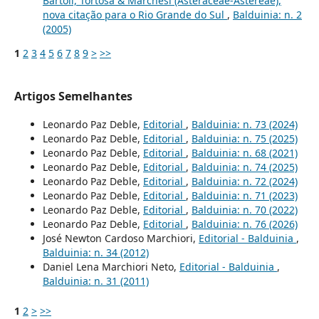
Bartoli, Tortosa & Marchesi (Asteraceae-Astereae),
nova citação para o Rio Grande do Sul
,
Balduinia: n. 2
(2005)
1
2
3
4
5
6
7
8
9
>
>>
Artigos Semelhantes
Leonardo Paz Deble,
Editorial
,
Balduinia: n. 73 (2024)
Leonardo Paz Deble,
Editorial
,
Balduinia: n. 75 (2025)
Leonardo Paz Deble,
Editorial
,
Balduinia: n. 68 (2021)
Leonardo Paz Deble,
Editorial
,
Balduinia: n. 74 (2025)
Leonardo Paz Deble,
Editorial
,
Balduinia: n. 72 (2024)
Leonardo Paz Deble,
Editorial
,
Balduinia: n. 71 (2023)
Leonardo Paz Deble,
Editorial
,
Balduinia: n. 70 (2022)
Leonardo Paz Deble,
Editorial
,
Balduinia: n. 76 (2026)
José Newton Cardoso Marchiori,
Editorial - Balduinia
,
Balduinia: n. 34 (2012)
Daniel Lena Marchiori Neto,
Editorial - Balduinia
,
Balduinia: n. 31 (2011)
1
2
>
>>