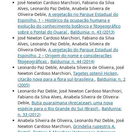
José Newton Cardoso Marchiori, Fabiano da Silva
Alves, Leonardo Paz Deble, Anabela Silveira de
Oliveira-Deble,
A vegetação no Parque Estadual do
Espinilho. 1 – Histórico da ocupação humana e
evolução do conhecimento botânico e fitogeográfico
sobre o Pontal do Quaraí
,
Balduinia: n. 43 (2013)
José Newton Cardoso Marchiori, Fabiano da Silva
Alves, Leonardo Paz Deble, Anabela Silveira de
Oliveira-Deble,
A vegetação do Parque Estadual do
Espinilho. 2 – Origem do nome e considerações
fitogeográficas
,
Balduinia: n. 44 (2014)
Leonardo Paz Deble, Anabela Silveira de Oliveira, José
Newton Cardoso Marchiori,
Tagetes ostenii Hicken,
citação nova para a flora sul-brasileira
,
Balduinia: n. 2
(2005)
Leonardo Paz Deble, José Newton Cardoso Marchiori,
Fabiano da Silva Alves, Anabela Silveira de Oliveira-
Deble,
Butia quaraimana (Arecaceae), uma nova
espécie para o Rio Grande do Sul (Brasil)
,
Balduinia:
n. 33 (2012)
Anabela Silveira de Oliveira, Leonardo Paz Deble, José
Newton Cardoso Marchiori,
Grindelia rupestris A.