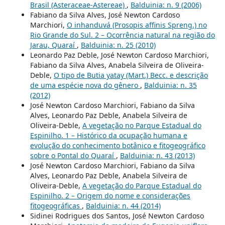
Brasil (Asteraceae-Astereae)
,
Balduinia: n. 9 (2006)
Fabiano da Silva Alves, José Newton Cardoso
Marchiori,
O inhanduvá (Prosopis affinis Spreng.) no
Rio Grande do Sul. 2 – Ocorrência natural na região do
Jarau, Quaraí
,
Balduinia: n. 25 (2010)
Leonardo Paz Deble, José Newton Cardoso Marchiori,
Fabiano da Silva Alves, Anabela Silveira de Oliveira-
Deble,
O tipo de Butia yatay (Mart.) Becc. e descrição
de uma espécie nova do gênero
,
Balduinia: n. 35
(2012)
José Newton Cardoso Marchiori, Fabiano da Silva
Alves, Leonardo Paz Deble, Anabela Silveira de
Oliveira-Deble,
A vegetação no Parque Estadual do
Espinilho. 1 – Histórico da ocupação humana e
evolução do conhecimento botânico e fitogeográfico
sobre o Pontal do Quaraí
,
Balduinia: n. 43 (2013)
José Newton Cardoso Marchiori, Fabiano da Silva
Alves, Leonardo Paz Deble, Anabela Silveira de
Oliveira-Deble,
A vegetação do Parque Estadual do
Espinilho. 2 – Origem do nome e considerações
fitogeográficas
,
Balduinia: n. 44 (2014)
Sidinei Rodrigues dos Santos, José Newton Cardoso