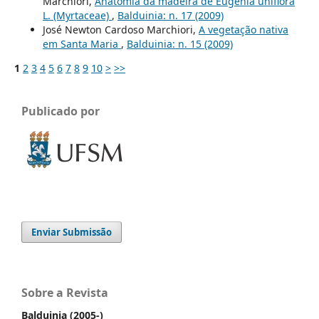
Marchiori,
Anatomia da madeira de Eugenia uniflora
L. (Myrtaceae)
,
Balduinia: n. 17 (2009)
José Newton Cardoso Marchiori,
A vegetação nativa
em Santa Maria
,
Balduinia: n. 15 (2009)
1
2
3
4
5
6
7
8
9
10
>
>>
Publicado por
Enviar Submissão
Sobre a Revista
Balduinia (2005-)