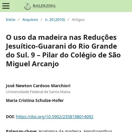
Início
/
Arquivos
/
n. 20 (2010)
/
Artigos
O uso da madeira nas Reduções
Jesuítico-Guarani do Rio Grande
do Sul. 9 – Pilar do Colégio de São
Miguel Arcanjo
José Newton Cardoso Marchiori
Universidade Federal de Santa Maria
Maria Cristina Schulze-Hofer
DOI:
https://doi.org/10.5902/2358198014092
Palavras-chave:
Anatomia da madeira, Handroanthus