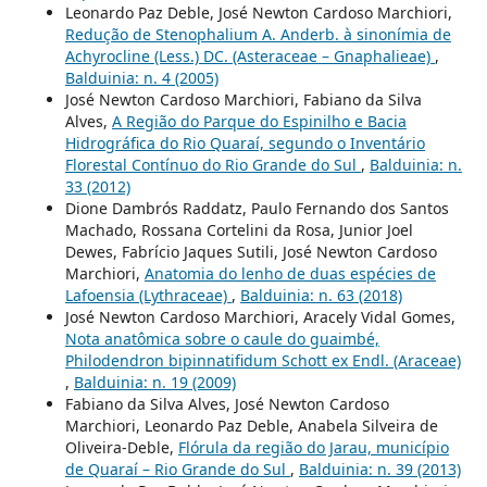
Leonardo Paz Deble, José Newton Cardoso Marchiori,
Redução de Stenophalium A. Anderb. à sinonímia de
Achyrocline (Less.) DC. (Asteraceae – Gnaphalieae)
,
Balduinia: n. 4 (2005)
José Newton Cardoso Marchiori, Fabiano da Silva
Alves,
A Região do Parque do Espinilho e Bacia
Hidrográfica do Rio Quaraí, segundo o Inventário
Florestal Contínuo do Rio Grande do Sul
,
Balduinia: n.
33 (2012)
Dione Dambrós Raddatz, Paulo Fernando dos Santos
Machado, Rossana Cortelini da Rosa, Junior Joel
Dewes, Fabrício Jaques Sutili, José Newton Cardoso
Marchiori,
Anatomia do lenho de duas espécies de
Lafoensia (Lythraceae)
,
Balduinia: n. 63 (2018)
José Newton Cardoso Marchiori, Aracely Vidal Gomes,
Nota anatômica sobre o caule do guaimbé,
Philodendron bipinnatifidum Schott ex Endl. (Araceae)
,
Balduinia: n. 19 (2009)
Fabiano da Silva Alves, José Newton Cardoso
Marchiori, Leonardo Paz Deble, Anabela Silveira de
Oliveira-Deble,
Flórula da região do Jarau, município
de Quaraí – Rio Grande do Sul
,
Balduinia: n. 39 (2013)