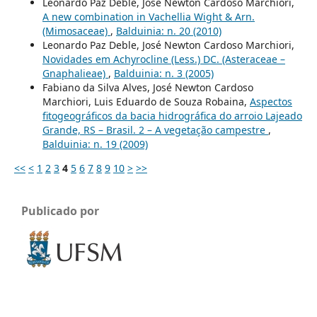
Leonardo Paz Deble, José Newton Cardoso Marchiori,
A new combination in Vachellia Wight & Arn.
(Mimosaceae)
,
Balduinia: n. 20 (2010)
Leonardo Paz Deble, José Newton Cardoso Marchiori,
Novidades em Achyrocline (Less.) DC. (Asteraceae –
Gnaphalieae)
,
Balduinia: n. 3 (2005)
Fabiano da Silva Alves, José Newton Cardoso
Marchiori, Luis Eduardo de Souza Robaina,
Aspectos
fitogeográficos da bacia hidrográfica do arroio Lajeado
Grande, RS – Brasil. 2 – A vegetação campestre
,
Balduinia: n. 19 (2009)
<<
<
1
2
3
4
5
6
7
8
9
10
>
>>
Publicado por