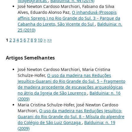
fitogeográficas
,
Balduinia: n. 44 (2014)
José Newton Cardoso Marchiori, Fabiano da Silva
Alves, Eduardo Alonso Paz,
O inhanduvá (Prosopis
affinis Spreng.) no Rio Grande do Sul. 3 – Parque da
Cabanha do Loreto, São Vicente do Sul
,
Balduinia: n.
25 (2010)
1
2
3
4
5
6
7
8
9
10
>
>>
Artigos Semelhantes
José Newton Cardoso Marchiori, Maria Cristina
Schulze-Hofer,
O uso da madeira nas Reduções
Jesuítico-Guarani do Rio Grande do Sul. 5 – Fragmento
de madeira procedente de escavações arqueológicas
no átrio da Igreja de São Lourenço
,
Balduinia: n. 16
(2009)
Maria Cristina Schulze-Hofer, José Newton Cardoso
Marchiori,
O uso da madeira nas Reduções Jesuítico-
Guarani do Rio Grande do Sul. 8 – Mísula do alpendre
do Colégio de São Luiz Gonzaga
,
Balduinia: n. 19
(2009)