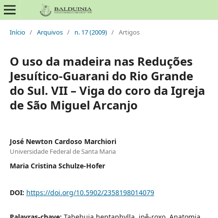
Início
/
Arquivos
/
n. 17 (2009)
/
Artigos
O uso da madeira nas Reduções
Jesuítico-Guarani do Rio Grande
do Sul. VII – Viga do coro da Igreja
de São Miguel Arcanjo
José Newton Cardoso Marchiori
Universidade Federal de Santa Maria
Maria Cristina Schulze-Hofer
DOI:
https://doi.org/10.5902/2358198014079
Palavras-chave:
Tabebuia heptaphylla, ipê-roxo, Anatomia