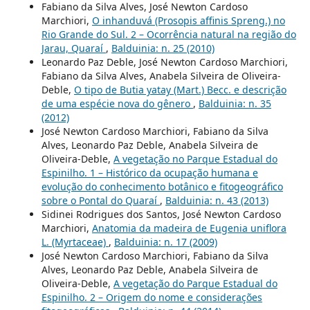
Fabiano da Silva Alves, José Newton Cardoso
Marchiori,
O inhanduvá (Prosopis affinis Spreng.) no
Rio Grande do Sul. 2 – Ocorrência natural na região do
Jarau, Quaraí
,
Balduinia: n. 25 (2010)
Leonardo Paz Deble, José Newton Cardoso Marchiori,
Fabiano da Silva Alves, Anabela Silveira de Oliveira-
Deble,
O tipo de Butia yatay (Mart.) Becc. e descrição
de uma espécie nova do gênero
,
Balduinia: n. 35
(2012)
José Newton Cardoso Marchiori, Fabiano da Silva
Alves, Leonardo Paz Deble, Anabela Silveira de
Oliveira-Deble,
A vegetação no Parque Estadual do
Espinilho. 1 – Histórico da ocupação humana e
evolução do conhecimento botânico e fitogeográfico
sobre o Pontal do Quaraí
,
Balduinia: n. 43 (2013)
Sidinei Rodrigues dos Santos, José Newton Cardoso
Marchiori,
Anatomia da madeira de Eugenia uniflora
L. (Myrtaceae)
,
Balduinia: n. 17 (2009)
José Newton Cardoso Marchiori, Fabiano da Silva
Alves, Leonardo Paz Deble, Anabela Silveira de
Oliveira-Deble,
A vegetação do Parque Estadual do
Espinilho. 2 – Origem do nome e considerações