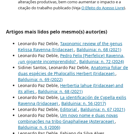
alterações produtivas, bem como aumentar o impacto e a
citação do trabalho publicado (Veja
O Efeito do Acesso Livre
).
Artigos mais lidos pelo mesmo(s) autor(es)
Leonardo Paz Deble,
Taxonomic review of the genus
Kelissa Ravenna (Iridaceae)
,
Balduinia: n. 68 (2021)
Leonardo Paz Deble,
Pedro Felix [Pierfelice] Ravenna,
¿un gigante incomprendido?
,
Balduinia: n. 72 (2024)
Sidinei Santos, Leonardo Paz Deble,
Anatomia foliar de
duas espécies de Phalocallis Herbert (Iridaceae)
,
Balduinia: n. 69 (2022)
Leonardo Paz Deble,
Herbertia lahue (Iridaceae) and
its allies
,
Balduinia: n. 68 (2021)
Leonardo Paz Deble,
La identificación de Cypella exilis
Ravenna (Iridaceae)
,
Balduinia: n. 56 (2017)
Leonardo Paz Deble,
Editorial
,
Balduinia: n. 67 (2021)
Leonardo Paz Deble,
Um novo nome e duas novas
combinações na tribo Gnaphalieae (Asteraceae)
,
Balduinia: n. 6 (2006)
Leonardo Paz Deble, Fabiano da Silva Alves,