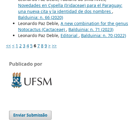
Novedades en Cypella (Iridaceae) para el Paraguay:
una nueva cita y la identidad de dos nombres
,
Balduinia: n. 66 (2020)
Leonardo Paz Deble,
A new combination for the genus
Notocactus (Cactaceae)
,
Balduinia: n. 71 (2023)
Leonardo Paz Deble,
Editorial
,
Balduinia: n. 70 (2022)
<<
<
1
2
3
4
5
6
7
8
9
>
>>
Publicado por
Enviar Submissão