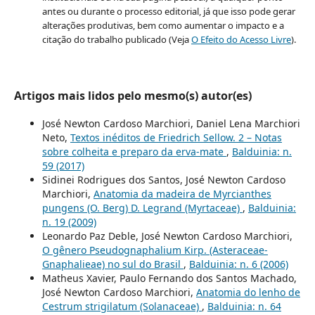
antes ou durante o processo editorial, já que isso pode gerar
alterações produtivas, bem como aumentar o impacto e a
citação do trabalho publicado (Veja
O Efeito do Acesso Livre
).
Artigos mais lidos pelo mesmo(s) autor(es)
José Newton Cardoso Marchiori, Daniel Lena Marchiori
Neto,
Textos inéditos de Friedrich Sellow. 2 – Notas
sobre colheita e preparo da erva-mate
,
Balduinia: n.
59 (2017)
Sidinei Rodrigues dos Santos, José Newton Cardoso
Marchiori,
Anatomia da madeira de Myrcianthes
pungens (O. Berg) D. Legrand (Myrtaceae)
,
Balduinia:
n. 19 (2009)
Leonardo Paz Deble, José Newton Cardoso Marchiori,
O gênero Pseudognaphalium Kirp. (Asteraceae-
Gnaphalieae) no sul do Brasil
,
Balduinia: n. 6 (2006)
Matheus Xavier, Paulo Fernando dos Santos Machado,
José Newton Cardoso Marchiori,
Anatomia do lenho de
Cestrum strigilatum (Solanaceae)
,
Balduinia: n. 64