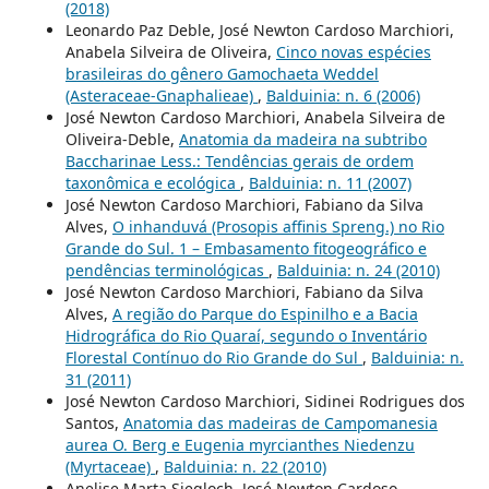
(2018)
Leonardo Paz Deble, José Newton Cardoso Marchiori,
Anabela Silveira de Oliveira,
Cinco novas espécies
brasileiras do gênero Gamochaeta Weddel
(Asteraceae-Gnaphalieae)
,
Balduinia: n. 6 (2006)
José Newton Cardoso Marchiori, Anabela Silveira de
Oliveira-Deble,
Anatomia da madeira na subtribo
Baccharinae Less.: Tendências gerais de ordem
taxonômica e ecológica
,
Balduinia: n. 11 (2007)
José Newton Cardoso Marchiori, Fabiano da Silva
Alves,
O inhanduvá (Prosopis affinis Spreng.) no Rio
Grande do Sul. 1 – Embasamento fitogeográfico e
pendências terminológicas
,
Balduinia: n. 24 (2010)
José Newton Cardoso Marchiori, Fabiano da Silva
Alves,
A região do Parque do Espinilho e a Bacia
Hidrográfica do Rio Quaraí, segundo o Inventário
Florestal Contínuo do Rio Grande do Sul
,
Balduinia: n.
31 (2011)
José Newton Cardoso Marchiori, Sidinei Rodrigues dos
Santos,
Anatomia das madeiras de Campomanesia
aurea O. Berg e Eugenia myrcianthes Niedenzu
(Myrtaceae)
,
Balduinia: n. 22 (2010)
Anelise Marta Siegloch, José Newton Cardoso