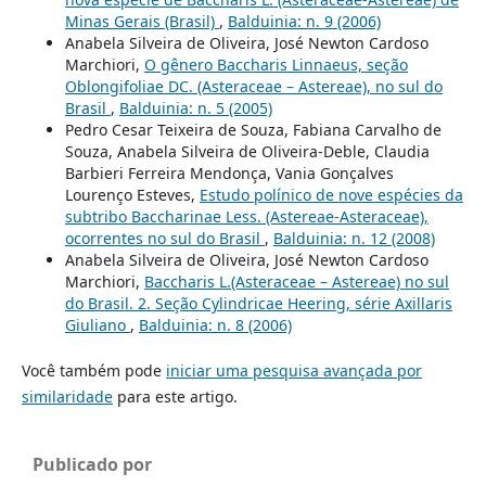
Minas Gerais (Brasil)
,
Balduinia: n. 9 (2006)
Anabela Silveira de Oliveira, José Newton Cardoso
Marchiori,
O gênero Baccharis Linnaeus, seção
Oblongifoliae DC. (Asteraceae – Astereae), no sul do
Brasil
,
Balduinia: n. 5 (2005)
Pedro Cesar Teixeira de Souza, Fabiana Carvalho de
Souza, Anabela Silveira de Oliveira-Deble, Claudia
Barbieri Ferreira Mendonça, Vania Gonçalves
Lourenço Esteves,
Estudo polínico de nove espécies da
subtribo Baccharinae Less. (Astereae-Asteraceae),
ocorrentes no sul do Brasil
,
Balduinia: n. 12 (2008)
Anabela Silveira de Oliveira, José Newton Cardoso
Marchiori,
Baccharis L.(Asteraceae – Astereae) no sul
do Brasil. 2. Seção Cylindricae Heering, série Axillaris
Giuliano
,
Balduinia: n. 8 (2006)
Você também pode
iniciar uma pesquisa avançada por
similaridade
para este artigo.
Publicado por