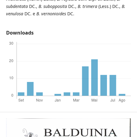
subdentata
DC.,
B. subopposita
DC.,
B. trimera
(Less.) DC.,
B.
venulosa
DC. e
B. vernonioides
DC.
Downloads