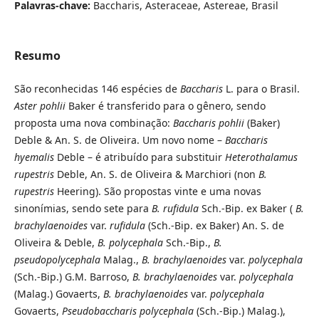
Palavras-chave:
Baccharis, Asteraceae, Astereae, Brasil
Resumo
São reconhecidas 146 espécies de
Baccharis
L. para o Brasil.
Aster pohlii
Baker é transferido para o gênero, sendo
proposta uma nova combinação:
Baccharis pohlii
(Baker)
Deble & An. S. de Oliveira. Um novo nome –
Baccharis
hyemalis
Deble – é atribuído para substituir
Heterothalamus
rupestris
Deble, An. S. de Oliveira & Marchiori (non
B.
rupestris
Heering). São propostas vinte e uma novas
sinonímias, sendo sete para
B. rufidula
Sch.-Bip. ex Baker (
B.
brachylaenoides
var.
rufidula
(Sch.-Bip. ex Baker) An. S. de
Oliveira & Deble,
B. polycephala
Sch.-Bip.,
B.
pseudopolycephala
Malag.,
B. brachylaenoides
var.
polycephala
(Sch.-Bip.) G.M. Barroso,
B. brachylaenoides
var.
polycephala
(Malag.) Govaerts,
B. brachylaenoides
var.
polycephala
Govaerts,
Pseudobaccharis polycephala
(Sch.-Bip.) Malag.),