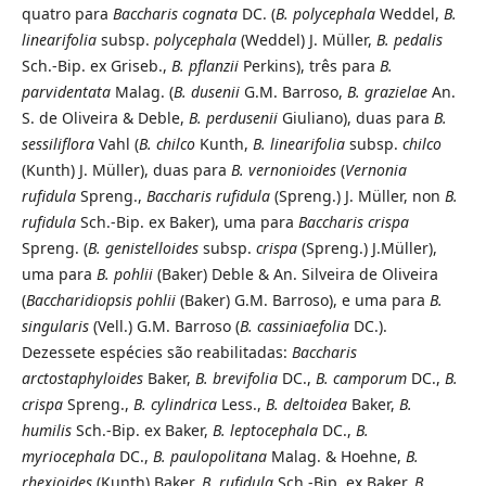
quatro para
Baccharis cognata
DC. (
B. polycephala
Weddel,
B.
linearifolia
subsp.
polycephala
(Weddel) J. Müller,
B. pedalis
Sch.-Bip. ex Griseb.,
B. pflanzii
Perkins), três para
B.
parvidentata
Malag. (
B. dusenii
G.M. Barroso,
B. grazielae
An.
S. de Oliveira & Deble,
B. perdusenii
Giuliano), duas para
B.
sessiliflora
Vahl
(
B. chilco
Kunth,
B. linearifolia
subsp.
chilco
(Kunth) J. Müller), duas para
B.
vernonioides
(
Vernonia
rufidula
Spreng.,
Baccharis rufidula
(Spreng.) J. Müller, non
B.
rufidula
Sch.-Bip. ex Baker), uma para
Baccharis crispa
Spreng. (
B. genistelloides
subsp.
crispa
(Spreng.) J.Müller),
uma para
B. pohlii
(Baker) Deble & An. Silveira de Oliveira
(
Baccharidiopsis pohlii
(Baker) G.M. Barroso), e uma para
B.
singularis
(Vell.) G.M. Barroso (
B. cassiniaefolia
DC.).
Dezessete espécies são reabilitadas:
Baccharis
arctostaphyloides
Baker,
B. brevifolia
DC.,
B. camporum
DC.,
B.
crispa
Spreng.,
B. cylindrica
Less.,
B. deltoidea
Baker,
B.
humilis
Sch.-Bip. ex Baker,
B. leptocephala
DC.,
B.
myriocephala
DC.,
B. paulopolitana
Malag. & Hoehne,
B.
rhexioides
(Kunth) Baker,
B. rufidula
Sch.-Bip. ex Baker,
B.