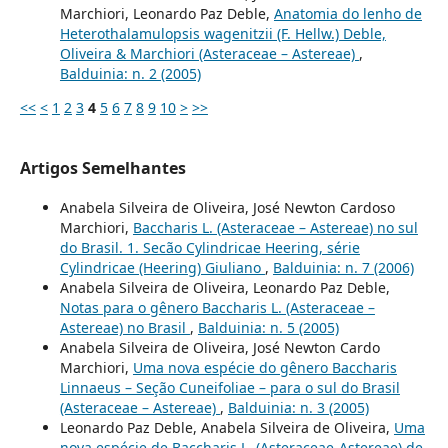
Marchiori, Leonardo Paz Deble,
Anatomia do lenho de
Heterothalamulopsis wagenitzii (F. Hellw.) Deble,
Oliveira & Marchiori (Asteraceae – Astereae)
,
Balduinia: n. 2 (2005)
<<
<
1
2
3
4
5
6
7
8
9
10
>
>>
Artigos Semelhantes
Anabela Silveira de Oliveira, José Newton Cardoso
Marchiori,
Baccharis L. (Asteraceae – Astereae) no sul
do Brasil. 1. Secão Cylindricae Heering, série
Cylindricae (Heering) Giuliano
,
Balduinia: n. 7 (2006)
Anabela Silveira de Oliveira, Leonardo Paz Deble,
Notas para o gênero Baccharis L. (Asteraceae –
Astereae) no Brasil
,
Balduinia: n. 5 (2005)
Anabela Silveira de Oliveira, José Newton Cardo
Marchiori,
Uma nova espécie do gênero Baccharis
Linnaeus – Seção Cuneifoliae – para o sul do Brasil
(Asteraceae – Astereae)
,
Balduinia: n. 3 (2005)
Leonardo Paz Deble, Anabela Silveira de Oliveira,
Uma
nova espécie de Baccharis L. (Asteraceae-Astereae) de