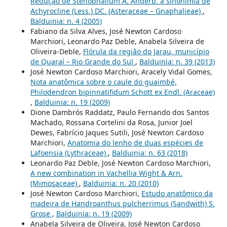
Redução de Stenophalium A. Anderb. à sinonímia de
Achyrocline (Less.) DC. (Asteraceae – Gnaphalieae)
,
Balduinia: n. 4 (2005)
Fabiano da Silva Alves, José Newton Cardoso
Marchiori, Leonardo Paz Deble, Anabela Silveira de
Oliveira-Deble,
Flórula da região do Jarau, município
de Quaraí – Rio Grande do Sul
,
Balduinia: n. 39 (2013)
José Newton Cardoso Marchiori, Aracely Vidal Gomes,
Nota anatômica sobre o caule do guaimbé,
Philodendron bipinnatifidum Schott ex Endl. (Araceae)
,
Balduinia: n. 19 (2009)
Dione Dambrós Raddatz, Paulo Fernando dos Santos
Machado, Rossana Cortelini da Rosa, Junior Joel
Dewes, Fabrício Jaques Sutili, José Newton Cardoso
Marchiori,
Anatomia do lenho de duas espécies de
Lafoensia (Lythraceae)
,
Balduinia: n. 63 (2018)
Leonardo Paz Deble, José Newton Cardoso Marchiori,
A new combination in Vachellia Wight & Arn.
(Mimosaceae)
,
Balduinia: n. 20 (2010)
José Newton Cardoso Marchiori,
Estudo anatômico da
madeira de Handroanthus pulcherrimus (Sandwith) S.
Grose
,
Balduinia: n. 19 (2009)
Anabela Silveira de Oliveira, José Newton Cardoso