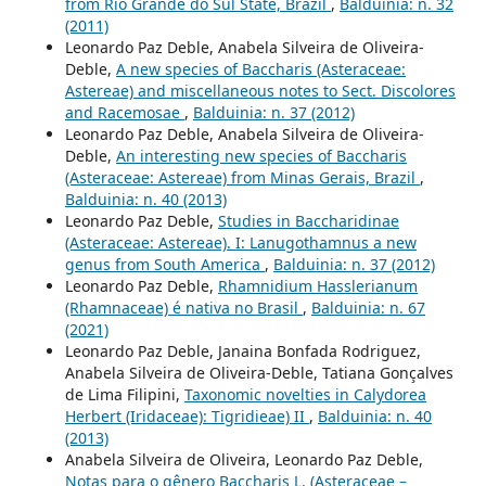
from Rio Grande do Sul State, Brazil
,
Balduinia: n. 32
(2011)
Leonardo Paz Deble, Anabela Silveira de Oliveira-
Deble,
A new species of Baccharis (Asteraceae:
Astereae) and miscellaneous notes to Sect. Discolores
and Racemosae
,
Balduinia: n. 37 (2012)
Leonardo Paz Deble, Anabela Silveira de Oliveira-
Deble,
An interesting new species of Baccharis
(Asteraceae: Astereae) from Minas Gerais, Brazil
,
Balduinia: n. 40 (2013)
Leonardo Paz Deble,
Studies in Baccharidinae
(Asteraceae: Astereae). I: Lanugothamnus a new
genus from South America
,
Balduinia: n. 37 (2012)
Leonardo Paz Deble,
Rhamnidium Hasslerianum
(Rhamnaceae) é nativa no Brasil
,
Balduinia: n. 67
(2021)
Leonardo Paz Deble, Janaina Bonfada Rodriguez,
Anabela Silveira de Oliveira-Deble, Tatiana Gonçalves
de Lima Filipini,
Taxonomic novelties in Calydorea
Herbert (Iridaceae): Tigridieae) II
,
Balduinia: n. 40
(2013)
Anabela Silveira de Oliveira, Leonardo Paz Deble,
Notas para o gênero Baccharis L. (Asteraceae –