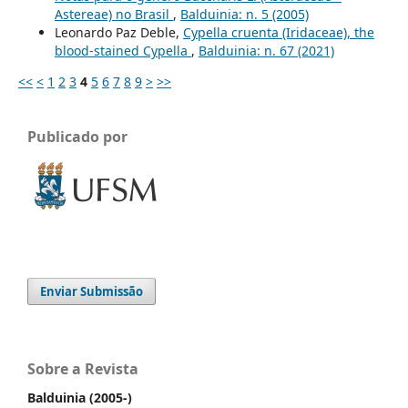
Astereae) no Brasil
,
Balduinia: n. 5 (2005)
Leonardo Paz Deble,
Cypella cruenta (Iridaceae), the
blood-stained Cypella
,
Balduinia: n. 67 (2021)
<<
<
1
2
3
4
5
6
7
8
9
>
>>
Publicado por
Enviar Submissão
Sobre a Revista
Balduinia (2005-)