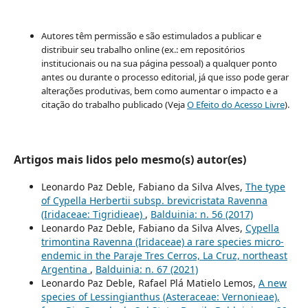
Autores têm permissão e são estimulados a publicar e
distribuir seu trabalho online (ex.: em repositórios
institucionais ou na sua página pessoal) a qualquer ponto
antes ou durante o processo editorial, já que isso pode gerar
alterações produtivas, bem como aumentar o impacto e a
citação do trabalho publicado (Veja
O Efeito do Acesso Livre
).
Artigos mais lidos pelo mesmo(s) autor(es)
Leonardo Paz Deble, Fabiano da Silva Alves,
The type
of Cypella Herbertii subsp. brevicristata Ravenna
(Iridaceae: Tigridieae)
,
Balduinia: n. 56 (2017)
Leonardo Paz Deble, Fabiano da Silva Alves,
Cypella
trimontina Ravenna (Iridaceae) a rare species micro-
endemic in the Paraje Tres Cerros, La Cruz, northeast
Argentina
,
Balduinia: n. 67 (2021)
Leonardo Paz Deble, Rafael Plá Matielo Lemos,
A new
species of Lessingianthus (Asteraceae: Vernonieae),