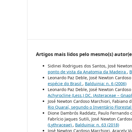
Artigos mais lidos pelo mesmo(s) autor(e
Sidinei Rodrigues dos Santos, José Newto
ponto de vista da Anatomia da Madeira
,
B
Leonardo Paz Deble, José Newton Cardoso
espécie do Brasil
,
Balduinia: n. 6 (2006)
Leonardo Paz Deble, José Newton Cardoso
Achyrocline (Less.) DC. (Asteraceae – Gnap
José Newton Cardoso Marchiori, Fabiano da
Rio Quaraí, segundo o Inventário Floresta
Dione Dambrós Raddatz, Paulo Fernando do
Fabrício Jaques Sutili, José Newton Cardos
(Lythraceae)
,
Balduinia: n. 63 (2018)
José Newton Cardoso Marchiori, Aracely V