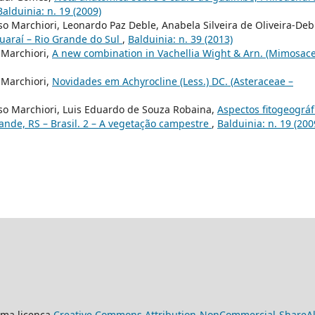
Balduinia: n. 19 (2009)
o Marchiori, Leonardo Paz Deble, Anabela Silveira de Oliveira-Deb
Quaraí – Rio Grande do Sul
,
Balduinia: n. 39 (2013)
 Marchiori,
A new combination in Vachellia Wight & Arn. (Mimosac
 Marchiori,
Novidades em Achyrocline (Less.) DC. (Asteraceae –
oso Marchiori, Luis Eduardo de Souza Robaina,
Aspectos fitogeográf
rande, RS – Brasil. 2 – A vegetação campestre
,
Balduinia: n. 19 (200
uma licença
Creative Commons Attribution-NonCommercial-ShareAlik