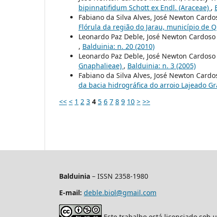
bipinnatifidum Schott ex Endl. (Araceae)
,
Fabiano da Silva Alves, José Newton Cardos
Flórula da região do Jarau, município de 
Leonardo Paz Deble, José Newton Cardoso
,
Balduinia: n. 20 (2010)
Leonardo Paz Deble, José Newton Cardoso
Gnaphalieae)
,
Balduinia: n. 3 (2005)
Fabiano da Silva Alves, José Newton Card
da bacia hidrográfica do arroio Lajeado G
<<
<
1
2
3
4
5
6
7
8
9
10
>
>>
Balduinia
– ISSN 2358-1980
E-mail:
deble.biol@gmail.com
Este trabalho está licenciado sob 