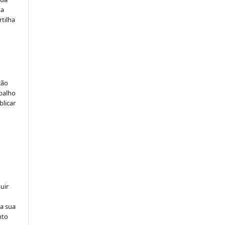
ta
rtilha
ção
abalho
blicar
uir
na sua
nto