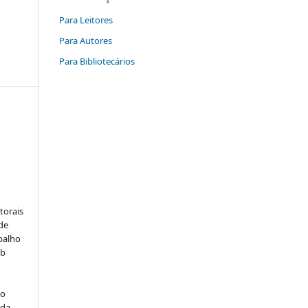
Para Leitores
Para Autores
Para Bibliotecários
:
torais
 de
balho
ob
do
 da