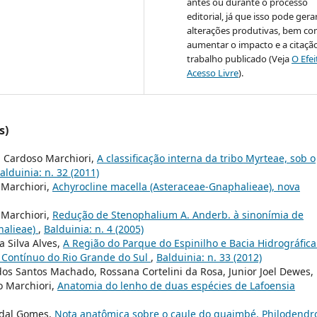
antes ou durante o processo
editorial, já que isso pode gera
alterações produtivas, bem c
aumentar o impacto e a citaçã
trabalho publicado (Veja
O Efe
Acesso Livre
).
s)
n Cardoso Marchiori,
A classificação interna da tribo Myrteae, sob o
alduinia: n. 32 (2011)
 Marchiori,
Achyrocline macella (Asteraceae-Gnaphalieae), nova
 Marchiori,
Redução de Stenophalium A. Anderb. à sinonímia de
halieae)
,
Balduinia: n. 4 (2005)
 Silva Alves,
A Região do Parque do Espinilho e Bacia Hidrográfica
l Contínuo do Rio Grande do Sul
,
Balduinia: n. 33 (2012)
s Santos Machado, Rossana Cortelini da Rosa, Junior Joel Dewes,
o Marchiori,
Anatomia do lenho de duas espécies de Lafoensia
idal Gomes,
Nota anatômica sobre o caule do guaimbé, Philodendr