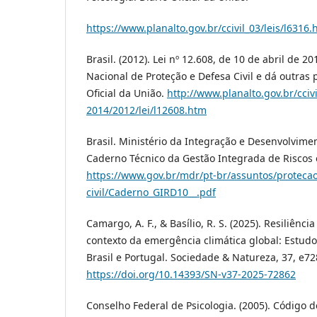
https://www.planalto.gov.br/ccivil_03/leis/l6316
Brasil. (2012). Lei nº 12.608, de 10 de abril de 201
Nacional de Proteção e Defesa Civil e dá outras 
Oficial da União.
http://www.planalto.gov.br/cciv
2014/2012/lei/l12608.htm
Brasil. Ministério da Integração e Desenvolvimen
Caderno Técnico da Gestão Integrada de Riscos 
https://www.gov.br/mdr/pt-br/assuntos/protecao
civil/Caderno_GIRD10__.pdf
Camargo, A. F., & Basílio, R. S. (2025). Resiliênc
contexto da emergência climática global: Estud
Brasil e Portugal. Sociedade & Natureza, 37, e72
https://doi.org/10.14393/SN-v37-2025-72862
Conselho Federal de Psicologia. (2005). Código de