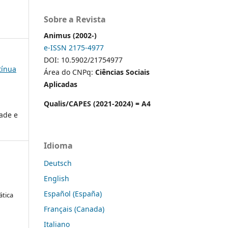
Sobre a Revista
Animus (2002-)
e-ISSN 2175-4977
DOI: 10.5902/21754977
tínua
Área do CNPq:
Ciências Sociais
Aplicadas
Qualis/CAPES (2021-2024) = A4
dade e
Idioma
Deutsch
English
Español (España)
ática
Français (Canada)
Italiano