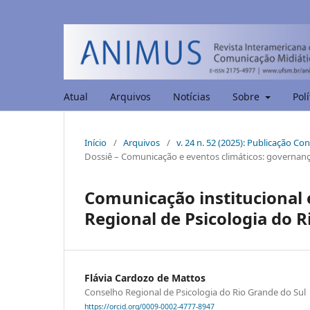
Atual
Arquivos
Notícias
Sobre
Polí
Início
/
Arquivos
/
v. 24 n. 52 (2025): Publicação Co
Dossiê – Comunicação e eventos climáticos: governança
Comunicação institucional 
Regional de Psicologia do R
Flávia Cardozo de Mattos
Conselho Regional de Psicologia do Rio Grande do Sul
https://orcid.org/0009-0002-4777-8947