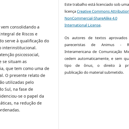
Este trabalho está licenciado sob um
licença
Creative Commons Attribution
NonCommercial-ShareAlike 4.0
International License
.
 vem consolidando a
ntegral de Riscos e
Os autores de textos aprovados 
o serve à qualificação do
pareceristas de Animus - Re
interinstitucional.
Interamericana de Comunicação Mid
tenção psicossocial,
cedem automaticamente, e sem qu
e se situam as
tipo de ônus, o direito à pri
gia, que tem como uma de
publicação do material submetido.
al. O presente relato de
ão utilizadas pelo
o Sul, na fase de
videnciou-se o papel da
ráticas, na redução de
oordenadas.