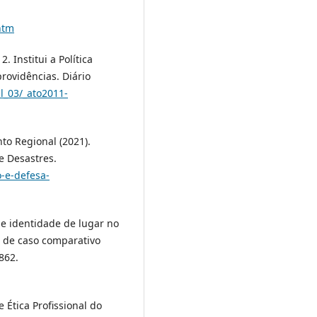
.htm
2. Institui a Política
providências. Diário
il_03/_ato2011-
to Regional (2021).
e Desastres.
-e-defesa-
ia e identidade de lugar no
o de caso comparativo
862.
 Ética Profissional do