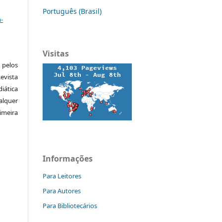
a
Português (Brasil)
-
Visitas
pelos
vista
iática
alquer
meira
Informações
Para Leitores
Para Autores
Para Bibliotecários