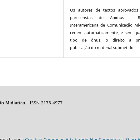
Os autores de textos aprovados 
pareceristas de Animus - Re
Interamericana de Comunicação Mid
cedem automaticamente, e sem qu
tipo de ônus, o direito à pri
publicação do material submetido.
o Midiática
– ISSN 2175-4977
 uma licença
Creative Commons Attribution-NonCommercial-ShareAli