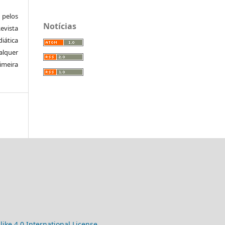
pelos
Notícias
vista
iática
alquer
meira
ke 4.0 International License
.