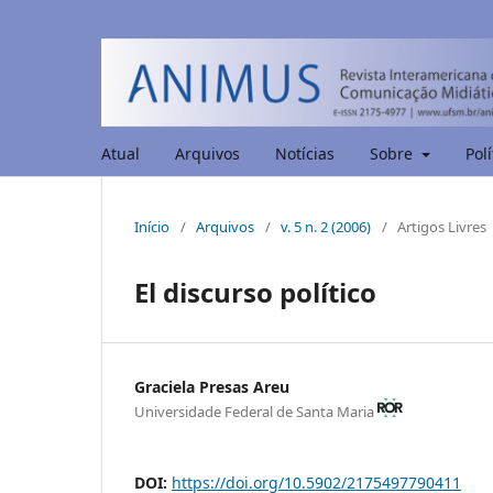
Atual
Arquivos
Notícias
Sobre
Polí
Início
/
Arquivos
/
v. 5 n. 2 (2006)
/
Artigos Livres
El discurso político
Graciela Presas Areu
Universidade Federal de Santa Maria
DOI:
https://doi.org/10.5902/2175497790411