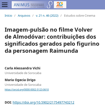
Início
/
Arquivos
/
v. 21 n. 46 (2022)
/
Estudos sobre Cinema
Imagem-pulsão no filme Volver
de Almodóvar: contribuições dos
significados gerados pelo figurino
da personagem Raimunda
Carla Alessandra Vichi
Universidade de Sorocaba
Maria Ogecia Drigo
Universidade de Sorocaba
https://orcid.org/0000-0002-5123-0610
DOI:
https://doi.org/10.5902/2175497743212