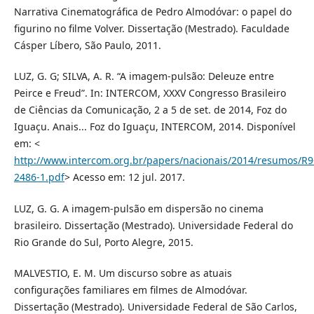
Narrativa Cinematográfica de Pedro Almodóvar: o papel do
figurino no filme Volver. Dissertação (Mestrado). Faculdade
Cásper Líbero, São Paulo, 2011.
LUZ, G. G; SILVA, A. R. “A imagem-pulsão: Deleuze entre
Peirce e Freud”. In: INTERCOM, XXXV Congresso Brasileiro
de Ciências da Comunicação, 2 a 5 de set. de 2014, Foz do
Iguaçu. Anais... Foz do Iguaçu, INTERCOM, 2014. Disponível
em: <
http://www.intercom.org.br/papers/nacionais/2014/resumos/R9
2486-1.pdf
> Acesso em: 12 jul. 2017.
LUZ, G. G. A imagem-pulsão em dispersão no cinema
brasileiro. Dissertação (Mestrado). Universidade Federal do
Rio Grande do Sul, Porto Alegre, 2015.
MALVESTIO, E. M. Um discurso sobre as atuais
configurações familiares em filmes de Almodóvar.
Dissertação (Mestrado). Universidade Federal de São Carlos,