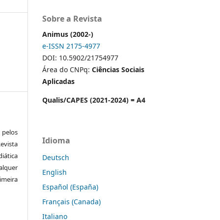
Sobre a Revista
Animus (2002-)
e-ISSN 2175-4977
DOI: 10.5902/21754977
Área do CNPq:
Ciências Sociais
Aplicadas
Qualis/CAPES (2021-2024) = A4
pelos
Idioma
vista
iática
Deutsch
alquer
English
meira
Español (España)
Français (Canada)
Italiano