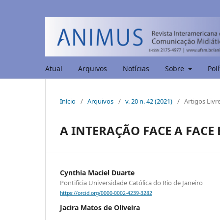
Atual
Arquivos
Notícias
Sobre
Polí
Início
/
Arquivos
/
v. 20 n. 42 (2021)
/
Artigos Livr
A INTERAÇÃO FACE A FACE
Cynthia Maciel Duarte
Pontifícia Universidade Católica do Rio de Janeiro
https://orcid.org/0000-0002-4239-3282
Jacira Matos de Oliveira