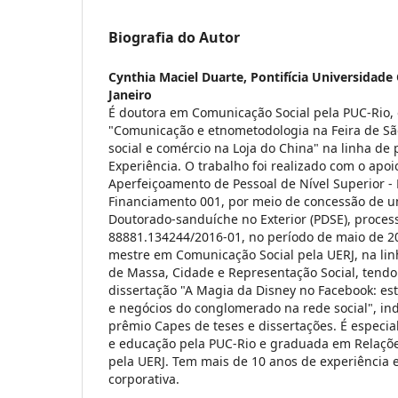
Biografia do Autor
Cynthia Maciel Duarte,
Pontifícia Universidade 
Janeiro
É doutora em Comunicação Social pela PUC-Rio,
"Comunicação e etnometodologia na Feira de São
social e comércio na Loja do China" na linha d
Experiência. O trabalho foi realizado com o apo
Aperfeiçoamento de Pessoal de Nível Superior - 
Financiamento 001, por meio de concessão de 
Doutorado-sanduíche no Exterior (PDSE), proces
88881.134244/2016-01, no período de maio de 20
mestre em Comunicação Social pela UERJ, na lin
de Massa, Cidade e Representação Social, tendo
dissertação "A Magia da Disney no Facebook: es
e negócios do conglomerado na rede social", in
prêmio Capes de teses e dissertações. É especia
e educação pela PUC-Rio e graduada em Relaçõe
pela UERJ. Tem mais de 10 anos de experiência
corporativa.