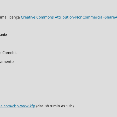
 uma licença
Creative Commons Attribution-NonCommercial-ShareAli
Sede
ro Camobi.
avimento.
le.com/chp-xyxw-kfp
(das 8h30min às 12h)