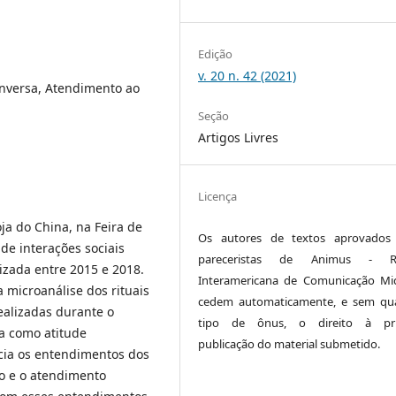
Edição
v. 20 n. 42 (2021)
onversa, Atendimento ao
Seção
Artigos Livres
Licença
oja do China, na Feira de
Os autores de textos aprovados 
r de interações sociais
pareceristas de Animus - Re
izada entre 2015 e 2018.
Interamericana de Comunicação Mid
 microanálise dos rituais
cedem automaticamente, e sem qu
ealizadas durante o
tipo de ônus, o direito à pri
a como atitude
publicação do material submetido.
cia os entendimentos dos
to e o atendimento