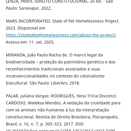
LENZA, Pedro. DIREITO CONSTITUCIONAL. 26 ed. - São
Paulo: SaraivaJur, 2022.
MARS INCORPORATED. State of Pet Homelessness Project.
2023. Disponível em
https://stateofpethomelessness.com/about-the-project/
.
Acesso em: 11. set. 2025.
MIRANDA, João Paulo Rocha de. O marco legal da
biodiversidade – proteção do patrimônio genético e dos
reconhecimentos tradicionais associados e suas
inconvencionalidades no contexto do colonialismo
biocultural. São Paulo: LiberArs, 2018.
PALAR, Juliana Vargas; RODRIGUES, Nina Trícia Disconzi;
CARDOSO, Waleksa Mendes. A vedação da crueldade para
com os animais não humanos à luz da interpretação
constitucional. Revista de Direito Brasileira, Florianopolis,
Brasil, v. 16, n. 7, p. 305–323, 2017. DOI:
10.26668/IndexLawJournals/2358-1352/2017.v16i7.3109.