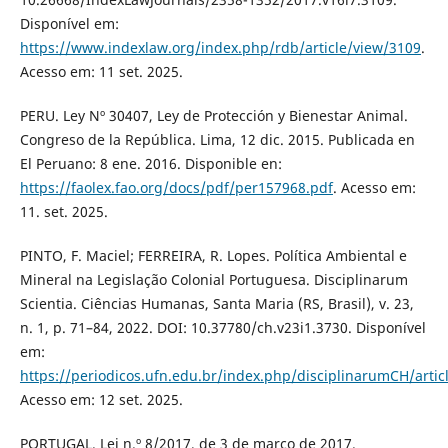
Disponível em:
https://www.indexlaw.org/index.php/rdb/article/view/3109
.
Acesso em: 11 set. 2025.
PERU. Ley Nº 30407, Ley de Protección y Bienestar Animal.
Congreso de la República. Lima, 12 dic. 2015. Publicada en
El Peruano: 8 ene. 2016. Disponible en:
https://faolex.fao.org/docs/pdf/per157968.pdf
. Acesso em:
11. set. 2025.
PINTO, F. Maciel; FERREIRA, R. Lopes. Política Ambiental e
Mineral na Legislação Colonial Portuguesa. Disciplinarum
Scientia. Ciências Humanas, Santa Maria (RS, Brasil), v. 23,
n. 1, p. 71–84, 2022. DOI: 10.37780/ch.v23i1.3730. Disponível
em:
https://periodicos.ufn.edu.br/index.php/disciplinarumCH/artic
Acesso em: 12 set. 2025.
PORTUGAL. Lei n.º 8/2017, de 3 de março de 2017.