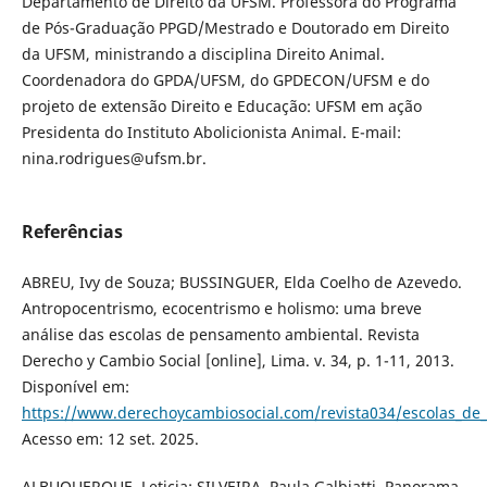
Departamento de Direito da UFSM. Professora do Programa
de Pós-Graduação PPGD/Mestrado e Doutorado em Direito
da UFSM, ministrando a disciplina Direito Animal.
Coordenadora do GPDA/UFSM, do GPDECON/UFSM e do
projeto de extensão Direito e Educação: UFSM em ação
Presidenta do Instituto Abolicionista Animal. E-mail:
nina.rodrigues@ufsm.br.
Referências
ABREU, Ivy de Souza; BUSSINGUER, Elda Coelho de Azevedo.
Antropocentrismo, ecocentrismo e holismo: uma breve
análise das escolas de pensamento ambiental. Revista
Derecho y Cambio Social [online], Lima. v. 34, p. 1-11, 2013.
Disponível em:
https://www.derechoycambiosocial.com/revista034/escolas_d
Acesso em: 12 set. 2025.
ALBUQUERQUE, Leticia; SILVEIRA, Paula Galbiatti. Panorama