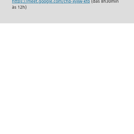
https://meet.google.com/chp-xyxw-kfp
(das 8h30min
às 12h)