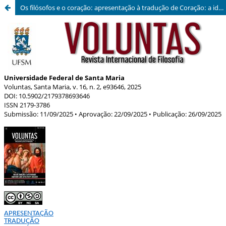
Os filósofos e o coração: apresentação à tradução de Coração: a ideia em si, de Stephen Darwall