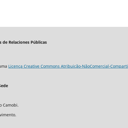
s de Relaciones Públicas
b uma
Licença Creative Commons Atribuição-NãoComercial-Compartil
Sede
ro Camobi.
avimento.