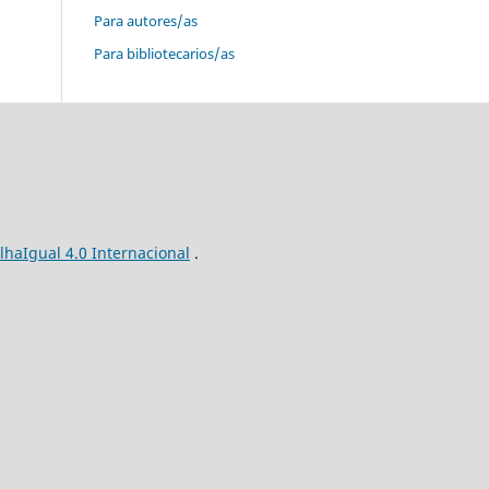
Para autores/as
Para bibliotecarios/as
haIgual 4.0 Internacional
.