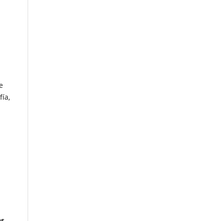
e
fía,
as
,