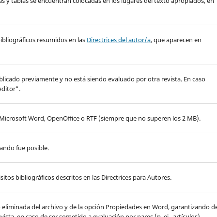
ras y tablas se encuentran colocadas en los lugares del texto apropiados, en
y bibliográficos resumidos en las
Directrices del autor/a
, que aparecen en
ublicado previamente y no está siendo evaluado por otra revista. En caso
editor".
 Microsoft Word, OpenOffice o RTF (siempre que no superen los 2 MB).
ando fue posible.
isitos bibliográficos descritos en las Directrices para Autores.
ido eliminada del archivo y de la opción Propiedades en Word, garantizando d
evista, en caso de ser sometido a evaluación por pares (p. ej., artículos),