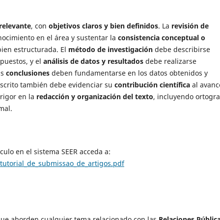
relevante
, con
objetivos claros y bien definidos
. La
revisión de
nocimiento en el área y sustentar la
consistencia conceptual o
ien estructurada. El
método de investigación
debe describirse
puestos, y el
análisis de datos y resultados
debe realizarse
as
conclusiones
deben fundamentarse en los datos obtenidos y
uscrito también debe evidenciar su
contribución científica
al avanc
rigor en la
redacción y organización del texto
, incluyendo ortogra
mal.
ículo en el sistema SEER acceda a:
is/tutorial_de_submissao_de_artigos.pdf
s que aborden cualquier tema relacionado con las
Relaciones Públic