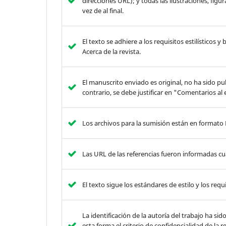
direcciones URL); y todas las ilustraciones, figu
vez de al final.
El texto se adhiere a los requisitos estilísticos 
Acerca de la revista.
El manuscrito enviado es original, no ha sido p
contrario, se debe justificar en "Comentarios al 
Los archivos para la sumisión están en formato
Las URL de las referencias fueron informadas cu
El texto sigue los estándares de estilo y los requ
La identificación de la autoría del trabajo ha s
esta forma el criterio de confidencialidad de la r