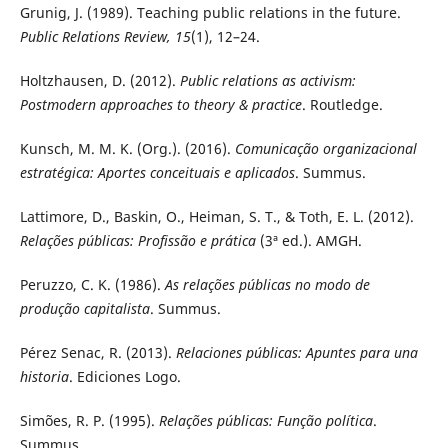
Grunig, J. (1989). Teaching public relations in the future.
Public Relations Review, 15
(1), 12–24.
Holtzhausen, D. (2012).
Public relations as activism:
Postmodern approaches to theory & practice
. Routledge.
Kunsch, M. M. K. (Org.). (2016).
Comunicação organizacional
estratégica: Aportes conceituais e aplicados
. Summus.
Lattimore, D., Baskin, O., Heiman, S. T., & Toth, E. L. (2012).
Relações públicas: Profissão e prática
(3ª ed.). AMGH.
Peruzzo, C. K. (1986).
As relações públicas no modo de
produção capitalista
. Summus.
Pérez Senac, R. (2013).
Relaciones públicas: Apuntes para una
historia
. Ediciones Logo.
Simões, R. P. (1995).
Relações públicas: Função política
.
Summus.