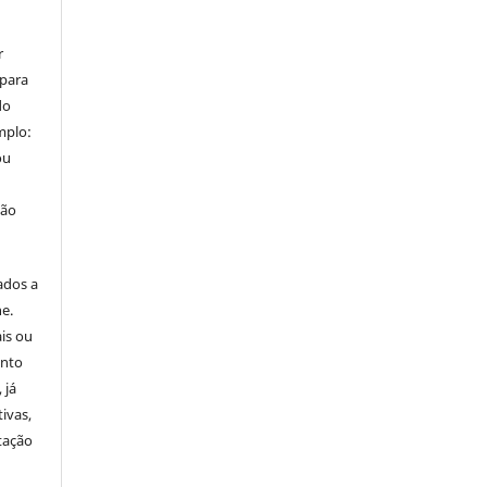
r
 para
do
mplo:
ou
ção
ados a
ne.
is ou
onto
 já
ivas,
tação