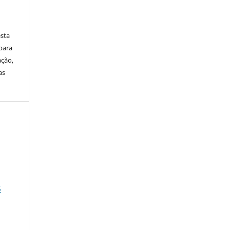
sta
para
ação,
as
5