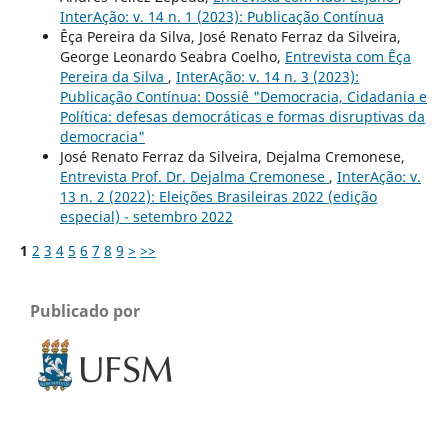
InterAção: v. 14 n. 1 (2023): Publicação Contínua
Êça Pereira da Silva, José Renato Ferraz da Silveira,
George Leonardo Seabra Coelho,
Entrevista com Êça
Pereira da Silva
,
InterAção: v. 14 n. 3 (2023):
Publicação Contínua: Dossiê "Democracia, Cidadania e
Política: defesas democráticas e formas disruptivas da
democracia"
José Renato Ferraz da Silveira, Dejalma Cremonese,
Entrevista Prof. Dr. Dejalma Cremonese
,
InterAção: v.
13 n. 2 (2022): Eleições Brasileiras 2022 (edição
especial) - setembro 2022
1
2
3
4
5
6
7
8
9
>
>>
Publicado por