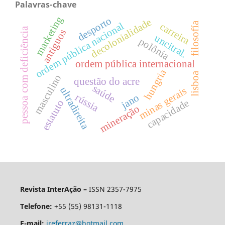
Palavras-chave
marketing
desporto
decolonialidade
ordem pública nacional
filosofía
carreira
pessoa com deficiência
antiguos
uncitral.
polônia
ordem pública internacional
hungria
lisboa
masculino
questão do acre
saúde
ultradireita
minas gerais
rússia
jano
capacidade
estatuto
mineração
Revista InterAção –
ISSN 2357-7975
Telefone:
+55 (55) 98131-1118
E-mail:
jreferraz@hotmail.com