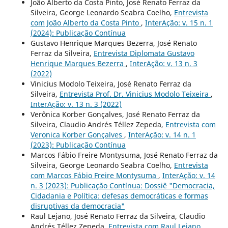
João Alberto da Costa Pinto, José Renato Ferraz da
Silveira, George Leonardo Seabra Coelho,
Entrevista
com João Alberto da Costa Pinto
,
InterAção: v. 15 n. 1
(2024): Publicação Contínua
Gustavo Henrique Marques Bezerra, José Renato
Ferraz da Silveira,
Entrevista Diplomata Gustavo
Henrique Marques Bezerra
,
InterAção: v. 13 n. 3
(2022)
Vinicius Modolo Teixeira, José Renato Ferraz da
Silveira,
Entrevista Prof. Dr. Vinicius Modolo Teixeira
,
InterAção: v. 13 n. 3 (2022)
Verônica Korber Gonçalves, José Renato Ferraz da
Silveira, Claudio Andrés Téllez Zepeda,
Entrevista com
Veronica Korber Gonçalves
,
InterAção: v. 14 n. 1
(2023): Publicação Contínua
Marcos Fábio Freire Montysuma, José Renato Ferraz da
Silveira, George Leonardo Seabra Coelho,
Entrevista
com Marcos Fábio Freire Montysuma
,
InterAção: v. 14
n. 3 (2023): Publicação Contínua: Dossiê "Democracia,
Cidadania e Política: defesas democráticas e formas
disruptivas da democracia"
Raul Lejano, José Renato Ferraz da Silveira, Claudio
Andrés Téllez Zepeda,
Entrevista com Raul Lejano
,