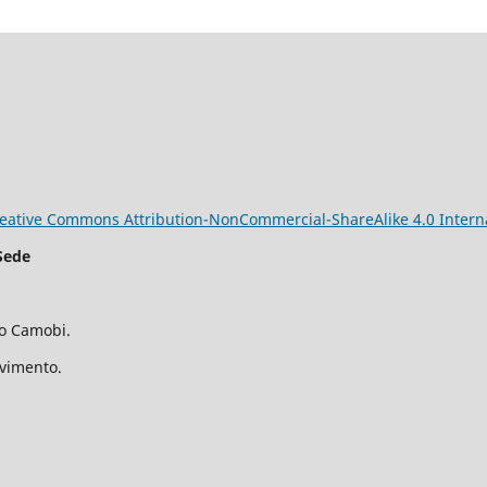
eative Commons Attribution-NonCommercial-ShareAlike 4.0 Interna
Sede
ro Camobi.
avimento.