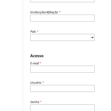
Instituição/Afiliação
*
País
*
Acesso
E-mail
*
Usuário
*
Senha
*