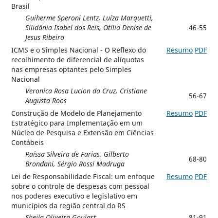
Brasil
Guiherme Speroni Lentz, Luíza Marquetti,
Silidônia Isabel dos Reis, Otília Denise de
46-55
Jesus Ribeiro
ICMS e o Simples Nacional - O Reflexo do
Resumo
PDF
recolhimento de diferencial de alíquotas
nas empresas optantes pelo Simples
Nacional
Veronica Rosa Lucion da Cruz, Cristiane
56-67
Augusta Roos
Construção de Modelo de Planejamento
Resumo
PDF
Estratégico para Implementação em um
Núcleo de Pesquisa e Extensão em Ciências
Contábeis
Raíssa Silveira de Farias, Gilberto
68-80
Brondani, Sérgio Rossi Madruga
Lei de Responsabilidade Fiscal: um enfoque
Resumo
PDF
sobre o controle de despesas com pessoal
nos poderes executivo e legislativo em
municípios da região central do RS
Sheila Oliveira Goulart
81-91