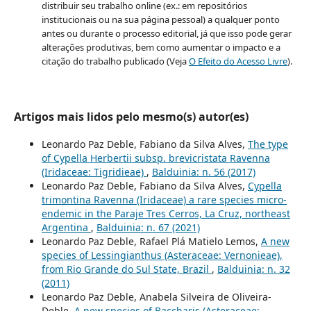
distribuir seu trabalho online (ex.: em repositórios
institucionais ou na sua página pessoal) a qualquer ponto
antes ou durante o processo editorial, já que isso pode gerar
alterações produtivas, bem como aumentar o impacto e a
citação do trabalho publicado (Veja
O Efeito do Acesso Livre
).
Artigos mais lidos pelo mesmo(s) autor(es)
Leonardo Paz Deble, Fabiano da Silva Alves,
The type
of Cypella Herbertii subsp. brevicristata Ravenna
(Iridaceae: Tigridieae)
,
Balduinia: n. 56 (2017)
Leonardo Paz Deble, Fabiano da Silva Alves,
Cypella
trimontina Ravenna (Iridaceae) a rare species micro-
endemic in the Paraje Tres Cerros, La Cruz, northeast
Argentina
,
Balduinia: n. 67 (2021)
Leonardo Paz Deble, Rafael Plá Matielo Lemos,
A new
species of Lessingianthus (Asteraceae: Vernonieae),
from Rio Grande do Sul State, Brazil
,
Balduinia: n. 32
(2011)
Leonardo Paz Deble, Anabela Silveira de Oliveira-
Deble,
A new species of Baccharis (Asteraceae: