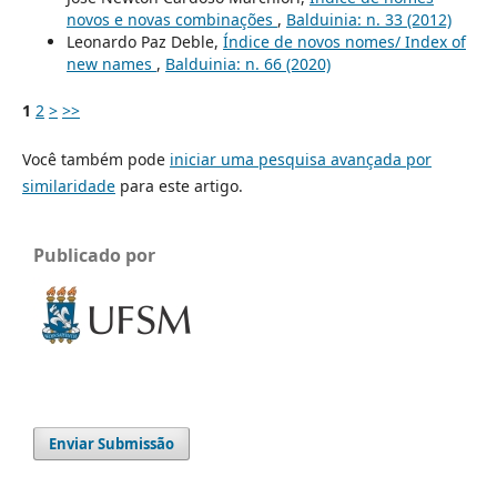
novos e novas combinações
,
Balduinia: n. 33 (2012)
Leonardo Paz Deble,
Índice de novos nomes/ Index of
new names
,
Balduinia: n. 66 (2020)
1
2
>
>>
Você também pode
iniciar uma pesquisa avançada por
similaridade
para este artigo.
Publicado por
Enviar Submissão