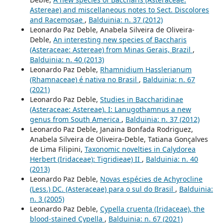
Astereae) and miscellaneous notes to Sect. Discolores
and Racemosae
,
Balduinia: n. 37 (2012)
Leonardo Paz Deble, Anabela Silveira de Oliveira-
Deble,
An interesting new species of Baccharis
(Asteraceae: Astereae) from Minas Gerais, Brazil
,
Balduinia: n. 40 (2013)
Leonardo Paz Deble,
Rhamnidium Hasslerianum
(Rhamnaceae) é nativa no Brasil
,
Balduinia: n. 67
(2021)
Leonardo Paz Deble,
Studies in Baccharidinae
(Asteraceae: Astereae). I: Lanugothamnus a new
genus from South America
,
Balduinia: n. 37 (2012)
Leonardo Paz Deble, Janaina Bonfada Rodriguez,
Anabela Silveira de Oliveira-Deble, Tatiana Gonçalves
de Lima Filipini,
Taxonomic novelties in Calydorea
Herbert (Iridaceae): Tigridieae) II
,
Balduinia: n. 40
(2013)
Leonardo Paz Deble,
Novas espécies de Achyrocline
(Less.) DC. (Asteraceae) para o sul do Brasil
,
Balduinia:
n. 3 (2005)
Leonardo Paz Deble,
Cypella cruenta (Iridaceae), the
blood-stained Cypella
,
Balduinia: n. 67 (2021)