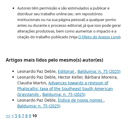
Autores têm permissão e são estimulados a publicar e
distribuir seu trabalho online (ex.: em repositórios
institucionais ou na sua página pessoal) a qualquer ponto
antes ou durante o processo editorial, já que isso pode gerar
alterações produtivas, bem como aumentar o impacto e a
citação do trabalho publicado (Veja
O Efeito do Acesso Livre
).
Artigos mais lidos pelo mesmo(s) autor(es)
Leonardo Paz Deble,
Editorial
,
Balduinia: n. 75 (2025)
Leonardo Paz Deble, Hector Keller, Bárbara Moreira,
Claudia Martin,
Advances towards a revision of
Phalocallis: taxa of the Southeast South American
Grasslands
,
Balduinia: n. 75 (2025)
Leonardo Paz Deble,
Índice de novos nomes
,
Balduinia: n. 75 (2025)
<<
<
5
6
7
8
9
10