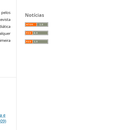
pelos
Notícias
vista
iática
alquer
meira
a e
009)