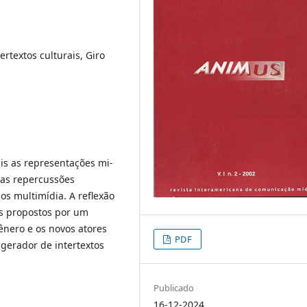
ertextos culturais, Giro
ais as representações mi-
 as repercussões
os multimídia. A reflexão
s propostos por um
ênero e os novos atores
PDF
gerador de intertextos
Publicado
16-12-2024