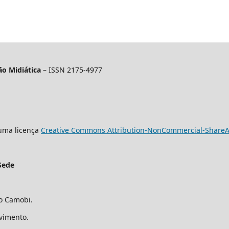
o Midiática
– ISSN 2175-4977
 uma licença
Creative Commons Attribution-NonCommercial-ShareAli
Sede
ro Camobi.
avimento.