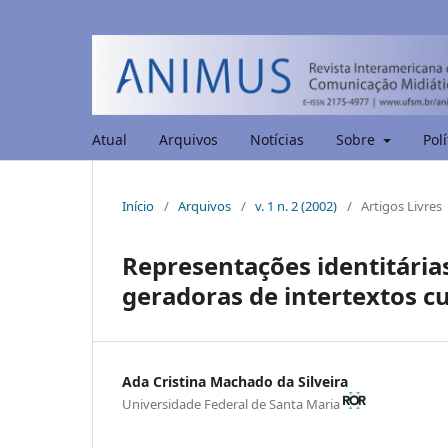
Atual
Arquivos
Notícias
Sobre
Polí
Início
/
Arquivos
/
v. 1 n. 2 (2002)
/
Artigos Livres
Representações identitárias
geradoras de intertextos cu
Ada Cristina Machado da Silveira
Universidade Federal de Santa Maria