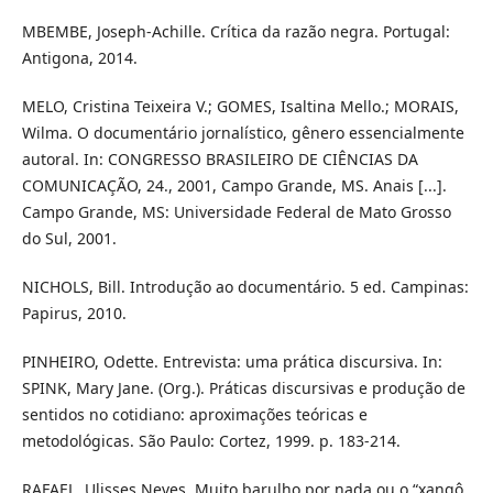
MBEMBE, Joseph-Achille. Crítica da razão negra. Portugal:
Antigona, 2014.
MELO, Cristina Teixeira V.; GOMES, Isaltina Mello.; MORAIS,
Wilma. O documentário jornalístico, gênero essencialmente
autoral. In: CONGRESSO BRASILEIRO DE CIÊNCIAS DA
COMUNICAÇÃO, 24., 2001, Campo Grande, MS. Anais [...].
Campo Grande, MS: Universidade Federal de Mato Grosso
do Sul, 2001.
NICHOLS, Bill. Introdução ao documentário. 5 ed. Campinas:
Papirus, 2010.
PINHEIRO, Odette. Entrevista: uma prática discursiva. In:
SPINK, Mary Jane. (Org.). Práticas discursivas e produção de
sentidos no cotidiano: aproximações teóricas e
metodológicas. São Paulo: Cortez, 1999. p. 183-214.
RAFAEL, Ulisses Neves. Muito barulho por nada ou o “xangô