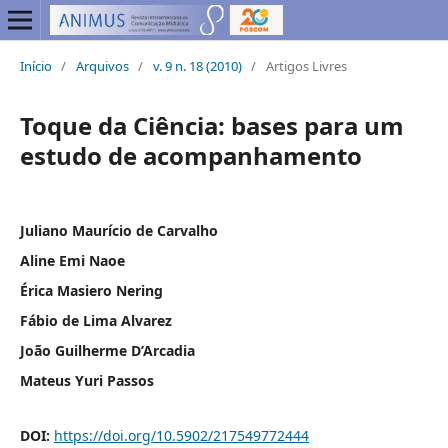
Início
/
Arquivos
/
v. 9 n. 18 (2010)
/
Artigos Livres
Toque da Ciência: bases para um
estudo de acompanhamento
Juliano Maurício de Carvalho
Aline Emi Naoe
Érica Masiero Nering
Fábio de Lima Alvarez
João Guilherme D’Arcadia
Mateus Yuri Passos
DOI:
https://doi.org/10.5902/217549772444