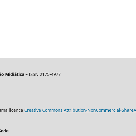
o Midiática
– ISSN 2175-4977
 uma licença
Creative Commons Attribution-NonCommercial-ShareAli
Sede