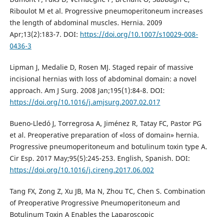
Riboulot M et al. Progressive pneumoperitoneum increases
the length of abdominal muscles. Hernia. 2009
Apr;13(2):183-7. DOI:
https://doi.org/10.1007/s10029-008-
0436-3
Lipman J, Medalie D, Rosen MJ. Staged repair of massive
incisional hernias with loss of abdominal domain: a novel
approach. Am J Surg. 2008 Jan;195(1):84-8. DOI:
https://doi.org/10.1016/j.amjsurg.2007.02.017
Bueno-Lledó J, Torregrosa A, Jiménez R, Tatay FC, Pastor PG
et al. Preoperative preparation of «loss of domain» hernia.
Progressive pneumoperitoneum and botulinum toxin type A.
Cir Esp. 2017 May;95(5):245-253. English, Spanish. DOI:
https://doi.org/10.1016/j.cireng.2017.06.002
Tang FX, Zong Z, Xu JB, Ma N, Zhou TC, Chen S. Combination
of Preoperative Progressive Pneumoperitoneum and
Botulinum Toxin A Enables the Laparoscopic