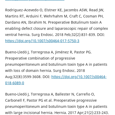
Rodriguez-Acevedo O, Elstner KE, Jacombs ASW, Read JW,
Martins RT, Arduini F, Wehrhahm M, Craft C, Cosman PH,
Dardano AN, Ibrahim N. Preoperative Botulinum toxin A
enabling defect closure and laparoscopic repair of complex
ventral hernia. Surg Endosc. 2018 Feb;32(2):831-839. DOI:
https://doi.org/10.1007/s00464-017-5750-3
Bueno-Lledó J, Torregrosa A, Jiménez R, Pastor PG.
Preoperative combination of progressive
pneumoperitoneum and botulinum toxin type A in patients
with loss of domain hernia. Surg Endosc. 2018
Aug;32(8):3599-3608. DOI:
https://doi.org/10.1007/s00464-
018-6089-0
Bueno-Lledó J, Torregrosa A, Ballester N, Carreño O,
Carbonell F, Pastor PG et al. Preoperative progressive
pneumoperitoneum and botulinum toxin type A in patients
with large incisional hernia. Hernia. 2017 Apr;21(2):233-243.