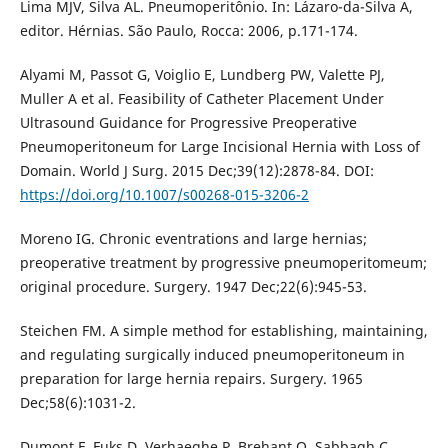
Lima MJV, Silva AL. Pneumoperitônio. In: Lázaro-da-Silva A,
editor. Hérnias. São Paulo, Rocca: 2006, p.171-174.
Alyami M, Passot G, Voiglio E, Lundberg PW, Valette PJ,
Muller A et al. Feasibility of Catheter Placement Under
Ultrasound Guidance for Progressive Preoperative
Pneumoperitoneum for Large Incisional Hernia with Loss of
Domain. World J Surg. 2015 Dec;39(12):2878-84. DOI:
https://doi.org/10.1007/s00268-015-3206-2
Moreno IG. Chronic eventrations and large hernias;
preoperative treatment by progressive pneumoperitomeum;
original procedure. Surgery. 1947 Dec;22(6):945-53.
Steichen FM. A simple method for establishing, maintaining,
and regulating surgically induced pneumoperitoneum in
preparation for large hernia repairs. Surgery. 1965
Dec;58(6):1031-2.
Dumont F, Fuks D, Verhaeghe P, Brehant O, Sabbagh C,