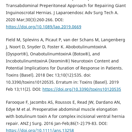
Transabdominal Preperitoneal Approach for Repairing Giant
Inguinoscrotal Hernias. J Laparoendosc Adv Surg Tech A.
2020 Mar;30(3):260-266. DOI:
https://doi.org/10.1089/lap.2019.0669
Field M, Splevins A, Picaut P, van der Schans M, Langenberg
J, Noort D, Snyder D, Foster K. AbobotulinumtoxinA
(Dysport®), OnabotulinumtoxinA (Botox®), and
IncobotulinumtoxinA (Xeomin®) Neurotoxin Content and
Potential Implications for Duration of Response in Patients.
Toxins (Basel). 2018 Dec 13;10(12):535. doi:
10.3390/toxins10120535. Erratum in: Toxins (Basel). 2019
Feb 13;11(2). DOI:
https://doi.org/10.3390/toxins10120535
Farooque F, Jacombs AS, Roussos E, Read JW, Dardano AN,
Edye M et al. Preoperative abdominal muscle elongation
with botulinum toxin A for complex incisional ventral hernia
repair. ANZ J Surg. 2016 Jan-Feb;86(1-2):79-83. DOI:
https://doi.org/10.1111/ans.13258