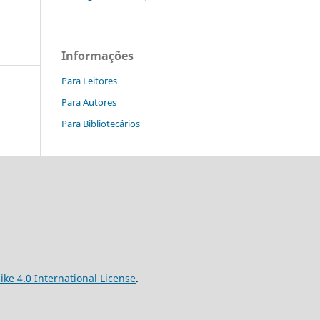
Informações
Para Leitores
Para Autores
Para Bibliotecários
e 4.0 International License
.