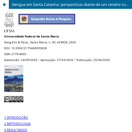
Dengue em Santa Catarina: perspectivas diante de um cenário complexo