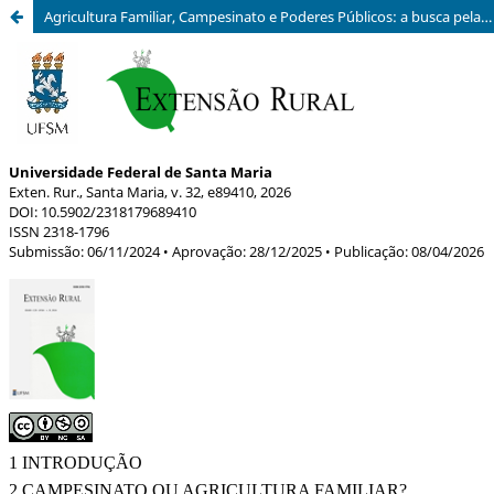
Agricultura Familiar, Campesinato e Poderes Públicos: a busca pela visibilidade política dos(as) agricultores de Queimados-RJ