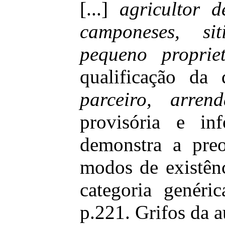
[...]
agricultor d
camponeses, sit
pequeno propriet
qualificação
da
parceiro, arren
provisória e i
demonstra a pre
modos de existên
categoria
genéric
p.221.
Grifos da
a