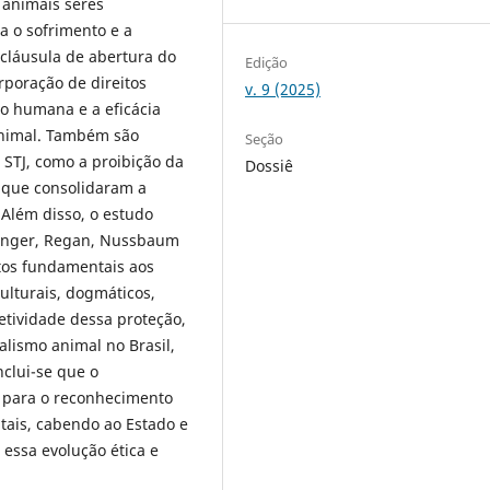
 animais seres
ra o sofrimento e a
 cláusula de abertura do
Edição
rporação de direitos
v. 9 (2025)
ão humana e a eficácia
animal. Também são
Seção
 STJ, como a proibição da
Dossiê
, que consolidaram a
 Além disso, o estudo
Singer, Regan, Nussbaum
tos fundamentais aos
ulturais, dogmáticos,
fetividade dessa proteção,
lismo animal no Brasil,
clui-se que o
s para o reconhecimento
tais, cabendo ao Estado e
 essa evolução ética e