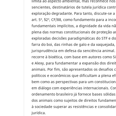
limita ao aspecto ambiental, mas reconhece nos
sencientes, destinatários de tutela jurídica cont
exploração degradante. Para tanto, discute-se a
art. 5º, §2º, CF/88, como fundamento para a inco
fundamentais implícitos, a dignidade da vida n
plena das normas constitucionais de proteção 
exploradas decisões paradigmáticas do STF e do
farra do boi, das rinhas de galo e da vaquejada
jurisprudência em defesa da senciência animal.
recorre à bioética, com base em autores como 
e Alexy, para fundamentar a expansão dos direi
animais. Por fim, são apresentados os desafios c
políticos e econômicos que dificultam a plena e
bem como as perspectivas para um constituciona
em diálogo com experiências internacionais. Con
ordenamento brasileiro já fornece bases sólida
dos animais como sujeitos de direitos fundamen
à sociedade superar as resistências e consolidar
jurídica.