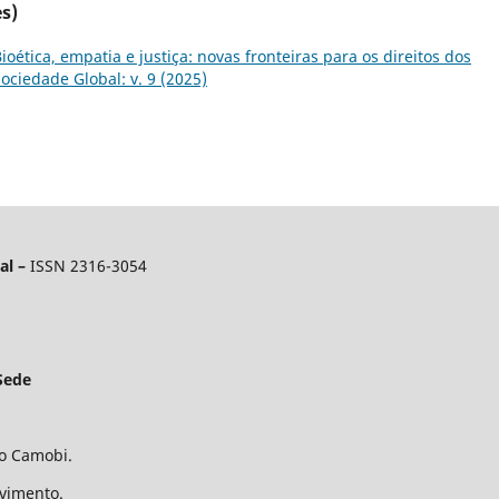
s)
ioética, empatia e justiça: novas fronteiras para os direitos dos
ociedade Global: v. 9 (2025)
al –
ISSN 2316-3054
Sede
ro Camobi.
avimento.