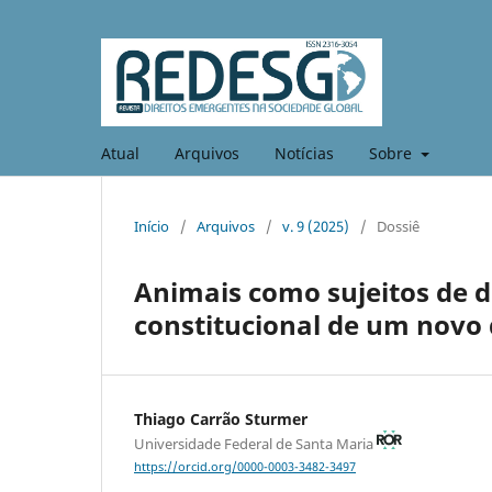
Atual
Arquivos
Notícias
Sobre
Início
/
Arquivos
/
v. 9 (2025)
/
Dossiê
Animais como sujeitos de d
constitucional de um novo
Thiago Carrão Sturmer
Universidade Federal de Santa Maria
https://orcid.org/0000-0003-3482-3497