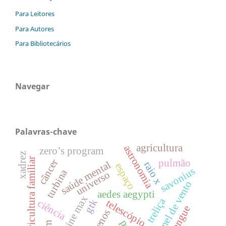
Para Leitores
Para Autores
Para Bibliotecários
Navegar
Palavras-chave
agricultura
astronomia
zero’s program
xadrez
agricultura familiar
pulmão
câncer
saúde mental
raio x
espaço
savonius
turbina
universo
túnel de vento
aedes aegypti
glycine max
treliça
gtk
telescópio
ciência
dengue
enos