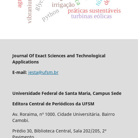
pca
vibranium
irrigação
python
práticas sustentáveis
turbinas eólicas
Journal Of Exact Sciences and Technological
Applications
E-mail:
jesta@ufsm.br
Universidade Federal de Santa Maria, Campus Sede
Editora Central de Periódicos da UFSM
Av. Roraima, nº 1000. Cidade Universitária. Bairro
Camobi.
Prédio 30, Biblioteca Central, Sala 202/205, 2º
Pavimento.