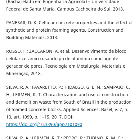
(Bacharelado em Engenharia Agrícola) – Universidade
Federal de Santa Maria, Campus Cachoeira do Sul, 2018.
PANESAR, D. K. Cellular concrete properties and the effect of
synthetic and protein foaming agents. Construction and
Building Materials, 2013.
ROSSO, F.; ZACCARON, A. et al. Desenvolvimento de bloco
celular cerâmico usando pó de alumínio como agente
gerador de poros. Tecnologia em Metalurgia, Materiais e
Mineração, 2018.
SILVA, R. A.; FAVARETTO, P.; HIDALGO, G. E. N.; SAMPAIO, C.
H.; LERMEN, R. T. Characterization and use of construction
and demolition waste from South of Brazil in the production
of foamed concrete blocks. Applied Sciences, Basel, v. 7, n.
10, art. 1090, p. 1–15, 2017. DOI:
https://doi.org/10.3390/app7101090
SILVA, R. A.; LERMEN, R. T.; PEDRO, R.; TUBINO, R. M. C.;