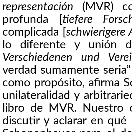
representación
(MVR)
c
profunda [
tiefere
Forsc
complicada [
schwierigere
lo diferente y unión d
Verschiedenen
und
Vere
verdad sumamente seria” (
como propósito, afirma 
unilateralidad y arbitrari
libro de MVR. Nuestro o
discutir y aclarar en qu