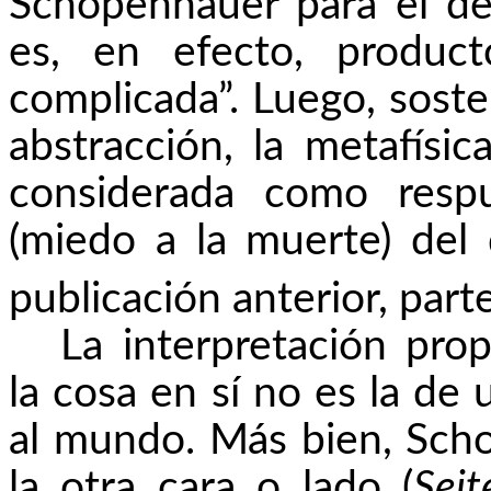
Schopenhauer para el de
es, en efecto, produ
complicada”. Luego, sos
abstracción, la metafís
considerada como respu
(miedo a la muerte) de
publicación anterior, parte 
La interpretación pr
la cosa en sí no es la de
al mundo. Más bien, Sc
la otra cara o lado (
Seit