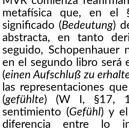
MVR
comienza reafirman
metafísica que, en el 
significado (
Bedeutung
) d
abstracta, en tanto der
seguido, Schopenhauer n
en el segundo libro será 
(
einen
Aufschluß
zu
erhalt
las representaciones qu
(
gefühlte
) (W I, §17, 1
sentimiento (
Gefühl
) y e
diferencia entre lo i