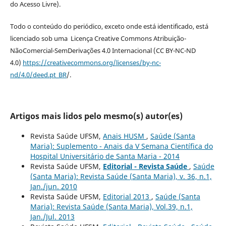
do Acesso Livre).
Todo o conteúdo do periódico, exceto onde está identificado, está
licenciado sob uma Licença Creative Commons Atribuição-
NãoComercial-SemDerivações 4.0 Internacional (CC BY-NC-ND
4.0)
https://creativecommons.org/licenses/by-nc-
nd/4.0/deed.pt_BR
/.
Artigos mais lidos pelo mesmo(s) autor(es)
Revista Saúde UFSM,
Anais HUSM
,
Saúde (Santa
Maria): Suplemento - Anais da V Semana Científica do
Hospital Universitário de Santa Maria - 2014
Revista Saúde UFSM,
Editorial - Revista Saúde
,
Saúde
(Santa Maria): Revista Saúde (Santa Maria), v. 36, n.1,
Jan./jun. 2010
Revista Saúde UFSM,
Editorial 2013
,
Saúde (Santa
Maria): Revista Saúde (Santa Maria), Vol.39, n.1,
Jan./Jul. 2013