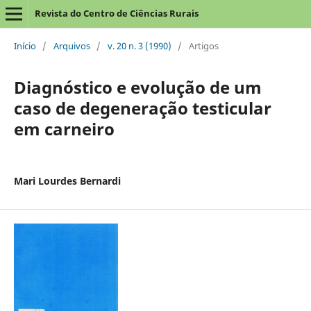
Revista do Centro de Ciências Rurais
Início
/
Arquivos
/
v. 20 n. 3 (1990)
/
Artigos
Diagnóstico e evolução de um
caso de degeneração testicular
em carneiro
Mari Lourdes Bernardi