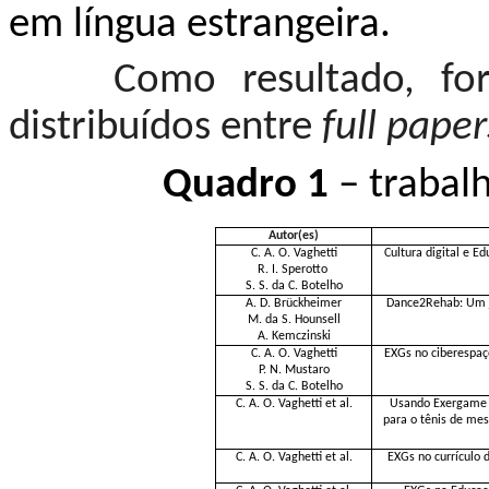
em língua estrangeira.
Como resultado, fora
distribuídos entre
full paper
Quadro 1
– trabal
Autor(es)
C. A. O. Vaghetti
Cultura digital e E
R. I. Sperotto
S. S. da C. Botelho
A. D. Brückheimer
Dance2Rehab: Um jo
M. da S. Hounsell
A. Kemczinski
C. A. O. Vaghetti
EXGs no ciberespaç
P. N. Mustaro
S. S. da C. Botelho
C. A. O. Vaghetti et al.
Usando Exergame 
para o tênis de me
C. A. O. Vaghetti et al.
EXGs no currículo 