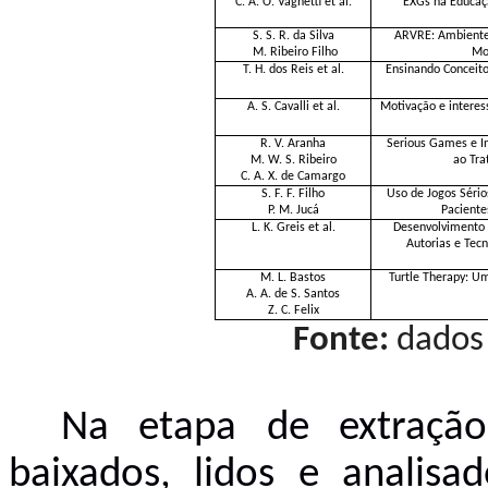
C. A. O. Vaghetti et al.
EXGs na Educaçã
S. S. R. da Silva
ARVRE: Ambiente 
M. Ribeiro Filho
Mot
T. H. dos Reis et al.
Ensinando Conceit
A. S. Cavalli et al.
Motivação e interes
R. V. Aranha
Serious Games e In
M. W. S. Ribeiro
ao Tr
C. A. X. de Camargo
S. F. F. Filho
Uso de Jogos Sério
P. M. Jucá
Paciente
L. K. Greis et al.
Desenvolvimento 
Autorias e Tec
M. L. Bastos
Turtle Therapy: Um
A. A. de S. Santos
Z. C. Felix
Fonte:
dados 
Na etapa de extração
baixados, lidos e analisad