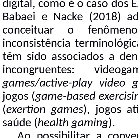
digital, como é o caso dos
Babaei e Nacke (2018) ad
conceituar o fenômen
inconsistência terminológi
têm sido associados a den
incongruentes: video
games/active-play video 
jogos (
game-based exercisi
(
exertion games
), jogos at
saúde (
health gaming
).
Ao possibilitar a conv